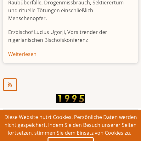
Raubüberfälle, Drogenmissbrauch, Sektierertum
und rituelle Tötungen einschließlich
Menschenopfer.
Erzbischof Lucius Ugorji, Vorsitzender der
nigerianischen Bischofskonferenz
Weiterlesen
über
Jugendarbeitslosigkeit
in
Nigeria
"Zeitbombe"
Diese Website nutzt Cookies. Persönliche Daten werden
© 2026 Bonner Aufruf. Alle Rechte vorbehalten.
nicht gespeichert. Indem Sie den Besuch unserer Seiten
fortsetzen, stimmen Sie dem Einsatz von Cookies zu.
Footer
Impressum
Kontakt
Intern