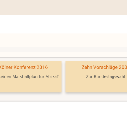
Kölner Konferenz 2016
Zehn Vorschläge 20
keinen Marshallplan für Afrika!"
Zur Bundestagswahl