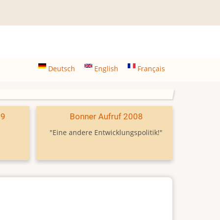
Deutsch
English
Français
09
Bonner Aufruf 2008
"Eine andere Entwicklungspolitik!"