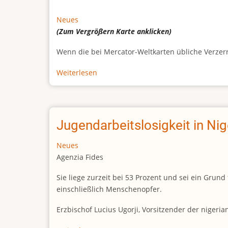
Neues
(Zum Vergrößern
Karte
anklicken)
Wenn die bei Mercator-Weltkarten übliche Verzerrun
Weiterlesen
über
Afrikas
wahre
Größe
Jugendarbeitslosigkeit in Ni
Neues
Agenzia Fides
Sie liege zurzeit bei 53 Prozent und sei ein Gr
einschließlich Menschenopfer.
Erzbischof Lucius Ugorji, Vorsitzender der nigeri