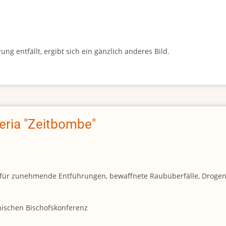
g entfällt, ergibt sich ein gänzlich anderes Bild.
geria "Zeitbombe"
und für zunehmende Entführungen, bewaffnete Raubüberfälle, Droge
anischen Bischofskonferenz