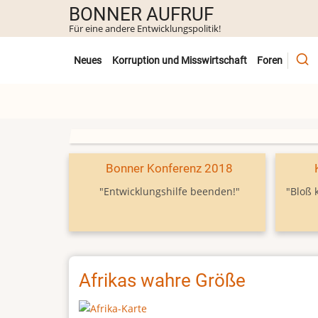
Direkt
BONNER AUFRUF
zum
Für eine andere Entwicklungspolitik!
Inhalt
Untermenü
Neues
Korruption und Misswirtschaft
Foren
Bonner Konferenz 2018
"Entwicklungshilfe beenden!"
"Bloß 
Afrikas wahre Größe