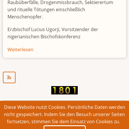
Raubüberfälle, Drogenmissbrauch, Sektierertum
und rituelle Tötungen einschließlich
Menschenopfer.
Erzbischof Lucius Ugorji, Vorsitzender der
nigerianischen Bischofskonferenz
Weiterlesen
über
Jugendarbeitslosigkeit
in
Nigeria
"Zeitbombe"
Diese Website nutzt Cookies. Persönliche Daten werden
© 2026 Bonner Aufruf. Alle Rechte vorbehalten.
nicht gespeichert. Indem Sie den Besuch unserer Seiten
fortsetzen, stimmen Sie dem Einsatz von Cookies zu.
Footer
Impressum
Kontakt
Intern