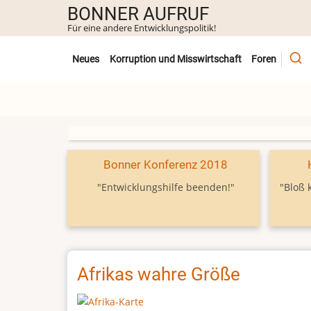
Direkt
BONNER AUFRUF
zum
Für eine andere Entwicklungspolitik!
Inhalt
Untermenü
Neues
Korruption und Misswirtschaft
Foren
Bonner Konferenz 2018
"Entwicklungshilfe beenden!"
"Bloß 
Afrikas wahre Größe