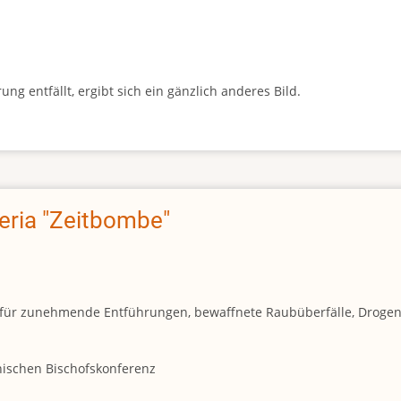
g entfällt, ergibt sich ein gänzlich anderes Bild.
geria "Zeitbombe"
und für zunehmende Entführungen, bewaffnete Raubüberfälle, Droge
anischen Bischofskonferenz