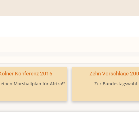
Kölner Konferenz 2016
Zehn Vorschläge 20
keinen Marshallplan für Afrika!"
Zur Bundestagswahl