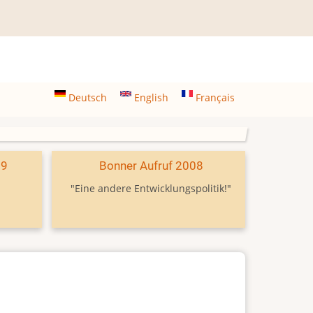
Deutsch
English
Français
09
Bonner Aufruf 2008
"Eine andere Entwicklungspolitik!"