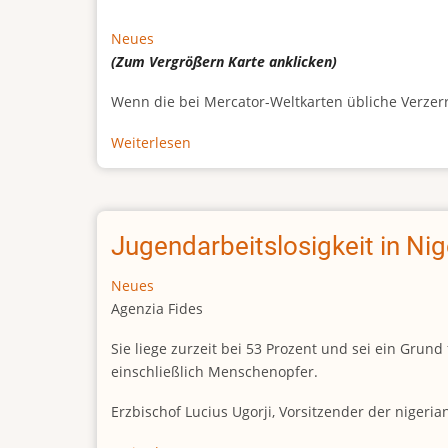
Neues
(Zum Vergrößern
Karte
anklicken)
Wenn die bei Mercator-Weltkarten übliche Verzerrun
Weiterlesen
über
Afrikas
wahre
Größe
Jugendarbeitslosigkeit in Ni
Neues
Agenzia Fides
Sie liege zurzeit bei 53 Prozent und sei ein Gr
einschließlich Menschenopfer.
Erzbischof Lucius Ugorji, Vorsitzender der nigeri