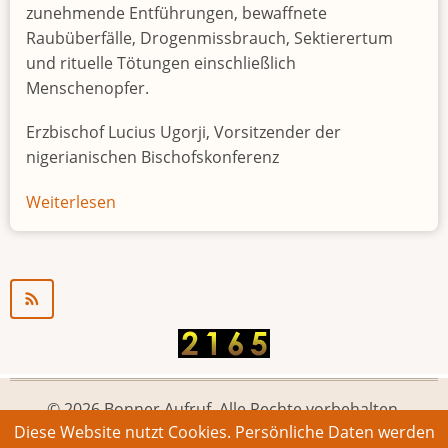
zunehmende Entführungen, bewaffnete
Raubüberfälle, Drogenmissbrauch, Sektierertum
und rituelle Tötungen einschließlich
Menschenopfer.
Erzbischof Lucius Ugorji, Vorsitzender der
nigerianischen Bischofskonferenz
Weiterlesen
über
Jugendarbeitslosigkeit
in
Nigeria
"Zeitbombe"
© 2026 Bonner Aufruf. Alle Rechte vorbehalten.
Diese Website nutzt Cookies. Persönliche Daten werden