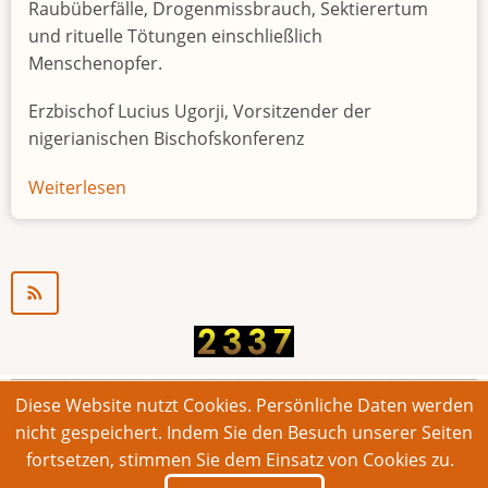
Raubüberfälle, Drogenmissbrauch, Sektierertum
und rituelle Tötungen einschließlich
Menschenopfer.
Erzbischof Lucius Ugorji, Vorsitzender der
nigerianischen Bischofskonferenz
Weiterlesen
über
Jugendarbeitslosigkeit
in
Nigeria
"Zeitbombe"
Diese Website nutzt Cookies. Persönliche Daten werden
© 2026 Bonner Aufruf. Alle Rechte vorbehalten.
nicht gespeichert. Indem Sie den Besuch unserer Seiten
fortsetzen, stimmen Sie dem Einsatz von Cookies zu.
Footer
Impressum
Kontakt
Intern