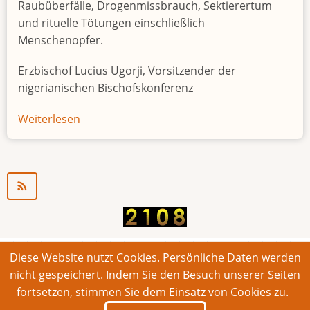
Raubüberfälle, Drogenmissbrauch, Sektierertum
und rituelle Tötungen einschließlich
Menschenopfer.
Erzbischof Lucius Ugorji, Vorsitzender der
nigerianischen Bischofskonferenz
Weiterlesen
über
Jugendarbeitslosigkeit
in
Nigeria
"Zeitbombe"
Diese Website nutzt Cookies. Persönliche Daten werden
© 2026 Bonner Aufruf. Alle Rechte vorbehalten.
nicht gespeichert. Indem Sie den Besuch unserer Seiten
fortsetzen, stimmen Sie dem Einsatz von Cookies zu.
Footer
Impressum
Kontakt
Intern