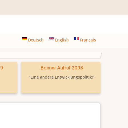
Deutsch
English
Français
09
Bonner Aufruf 2008
"Eine andere Entwicklungspolitik!"