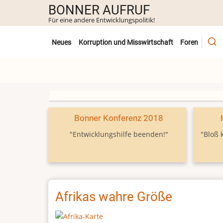
Direkt
BONNER AUFRUF
zum
Für eine andere Entwicklungspolitik!
Inhalt
Untermenü
Neues
Korruption und Misswirtschaft
Foren
Bonner Konferenz 2018
"Entwicklungshilfe beenden!"
"Bloß 
Afrikas wahre Größe