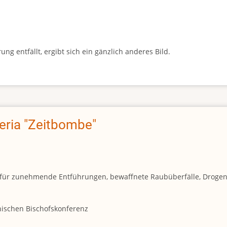
g entfällt, ergibt sich ein gänzlich anderes Bild.
geria "Zeitbombe"
und für zunehmende Entführungen, bewaffnete Raubüberfälle, Droge
anischen Bischofskonferenz