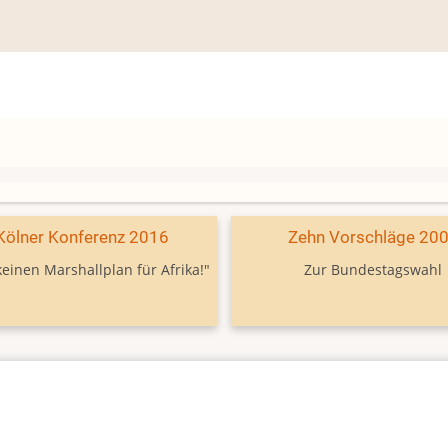
Kölner Konferenz 2016
Zehn Vorschläge 20
keinen Marshallplan für Afrika!"
Zur Bundestagswahl