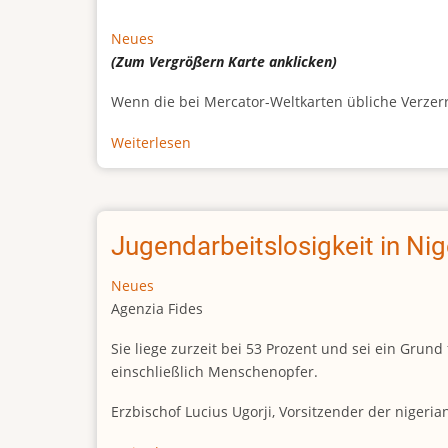
Neues
(Zum Vergrößern
Karte
anklicken)
Wenn die bei Mercator-Weltkarten übliche Verzerrun
Weiterlesen
über
Afrikas
wahre
Größe
Jugendarbeitslosigkeit in Ni
Neues
Agenzia Fides
Sie liege zurzeit bei 53 Prozent und sei ein Gr
einschließlich Menschenopfer.
Erzbischof Lucius Ugorji, Vorsitzender der nigeri