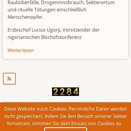
Raubüberfälle, Drogenmissbrauch, Sektierertum
und rituelle Tötungen einschließlich
Menschenopfer.
Erzbischof Lucius Ugorji, Vorsitzender der
nigerianischen Bischofskonferenz
Weiterlesen
über
Jugendarbeitslosigkeit
in
Nigeria
"Zeitbombe"
Diese Website nutzt Cookies. Persönliche Daten werden
© 2026 Bonner Aufruf. Alle Rechte vorbehalten.
nicht gespeichert. Indem Sie den Besuch unserer Seiten
fortsetzen, stimmen Sie dem Einsatz von Cookies zu.
Footer
Impressum
Kontakt
Intern