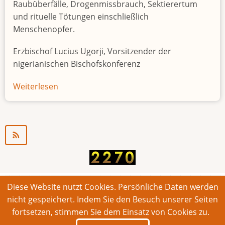
Raubüberfälle, Drogenmissbrauch, Sektierertum
und rituelle Tötungen einschließlich
Menschenopfer.
Erzbischof Lucius Ugorji, Vorsitzender der
nigerianischen Bischofskonferenz
Weiterlesen
über
Jugendarbeitslosigkeit
in
Nigeria
"Zeitbombe"
Diese Website nutzt Cookies. Persönliche Daten werden
© 2026 Bonner Aufruf. Alle Rechte vorbehalten.
nicht gespeichert. Indem Sie den Besuch unserer Seiten
fortsetzen, stimmen Sie dem Einsatz von Cookies zu.
Footer
Impressum
Kontakt
Intern