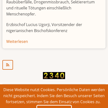
Raubüberfälle, Drogenmissbrauch, Sektierertum
und rituelle Tötungen einschließlich
Menschenopfer.
Erzbischof Lucius Ugorji, Vorsitzender der
nigerianischen Bischofskonferenz
Weiterlesen
über
Jugendarbeitslosigkeit
in
Nigeria
"Zeitbombe"
Diese Website nutzt Cookies. Persönliche Daten werden
© 2026 Bonner Aufruf. Alle Rechte vorbehalten.
nicht gespeichert. Indem Sie den Besuch unserer Seiten
fortsetzen, stimmen Sie dem Einsatz von Cookies zu.
Footer
Impressum
Kontakt
Intern