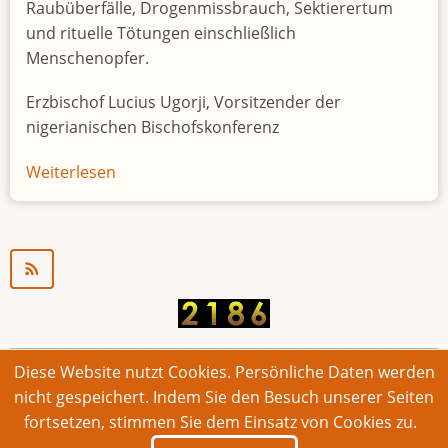
Raubüberfälle, Drogenmissbrauch, Sektierertum
und rituelle Tötungen einschließlich
Menschenopfer.
Erzbischof Lucius Ugorji, Vorsitzender der
nigerianischen Bischofskonferenz
Weiterlesen
über
Jugendarbeitslosigkeit
in
Nigeria
"Zeitbombe"
Diese Website nutzt Cookies. Persönliche Daten werden
© 2026 Bonner Aufruf. Alle Rechte vorbehalten.
nicht gespeichert. Indem Sie den Besuch unserer Seiten
fortsetzen, stimmen Sie dem Einsatz von Cookies zu.
Footer
Impressum
Kontakt
Intern