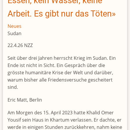
Essen, kein Wasser, keine
auf
seiner
Arbeit. Es gibt nur das Töten»
Afrika-
Reise
Neues
über
Sudan
«Despoten
22.4.26 NZZ
und
Tyrannen»
Seit über drei Jahren herrscht Krieg im Sudan. Ein
Ende ist nicht in Sicht. Ein Gespräch über die
grösste humanitäre Krise der Welt und darüber,
warum bisher alle Friedensversuche gescheitert
sind.
Eric Matt, Berlin
Am Morgen des 15. April 2023 hatte Khalid Omer
Yousif sein Haus in Khartum verlassen. Er dachte, er
werde in einigen Stunden zurückkehren, nahm keine