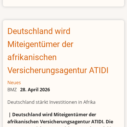
Trotz
Druck
Chinas
–
Deutschland wird
Taiwans
Präsident
Miteigentümer der
reist
nach
afrikanischen
Eswatini
Versicherungsagentur ATIDI
Neues
BMZ
28. April 2026
Deutschland stärkt Investitionen in Afrika
| Deutschland wird Miteigentümer der
afrikanischen Versicherungsagentur ATIDI. Die