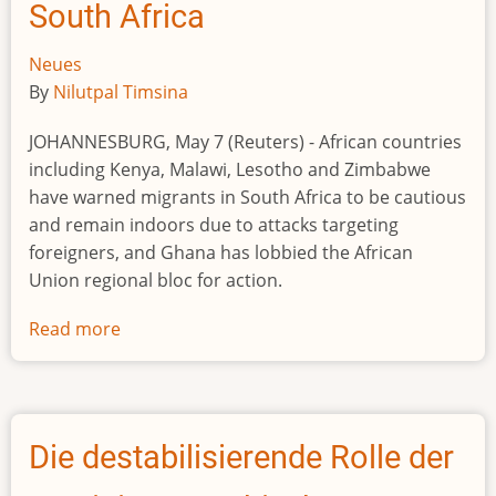
South Africa
Neues
By
Nilutpal Timsina
JOHANNESBURG, May 7 (Reuters) - African countries
including Kenya, Malawi, Lesotho and Zimbabwe
have warned migrants in South Africa to be cautious
and remain indoors due to attacks targeting
foreigners, and Ghana ​has lobbied the African
Union regional bloc for action.
Read more
about
African
countries
warn
citizens
Die destabilisierende Rolle der
of
xenophobic