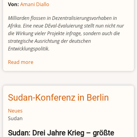
Von:
Amani Diallo
Milliarden flossen in Dezentralisierungsvorhaben in
Afrika. Eine neue DEval-Evaluierung stellt nun nicht nur
die Wirkung vieler Projekte infrage, sondern auch die
strategische Ausrichtung der deutschen
Entwicklungspolitik.
Read more
about
2,5
Milliarden
Euro
einfach
Sudan-Konferenz in Berlin
verpufft:
Neue
Neues
Analyse
Sudan
zeigt,
wie
Sudan: Drei Jahre Krieg – größte