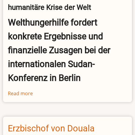
wirkungslos
humanitäre Krise der Welt
deutsche
Afrika-
Welthungerhilfe fordert
Hilfe
oft
konkrete Ergebnisse und
ist
finanzielle Zusagen bei der
internationalen Sudan-
Konferenz in Berlin
Read more
about
Sudan-
Konferenz
in
Berlin
Erzbischof von Douala