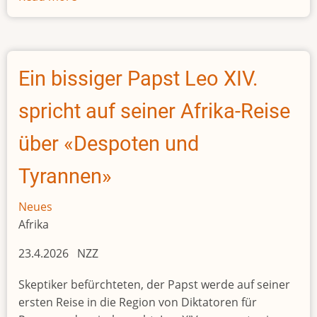
Weiter
massive
Probleme
bei
Ein bissiger Papst Leo XIV.
der
GIZ
spricht auf seiner Afrika-Reise
über «Despoten und
Tyrannen»
Neues
Afrika
23.4.2026 NZZ
Skeptiker befürchteten, der Papst werde auf seiner
ersten Reise in die Region von Diktatoren für