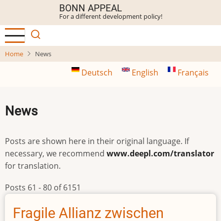
Skip
BONN APPEAL
For a different development policy!
to
main
content
Home
News
Deutsch
English
Français
News
Posts are shown here in their original language. If
necessary, we recommend
www.deepl.com/translator
for translation.
Posts 61 - 80 of 6151
Fragile Allianz zwischen