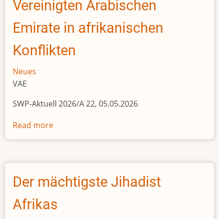
Vereinigten Arabischen
attacks
in
Emirate in afrikanischen
South
Konflikten
Africa
Neues
VAE
SWP-Aktuell 2026/A 22, 05.05.2026
Read more
about
Die
destabilisierende
Rolle
der
Der mächtigste Jihadist
Vereinigten
Arabischen
Afrikas
Emirate