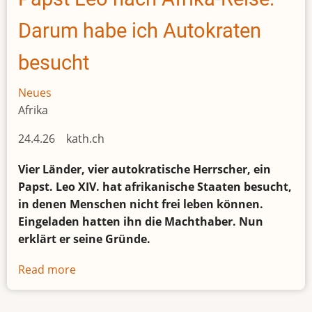
greifen
in
Darum habe ich Autokraten
Mali
Städte
besucht
und
Militärbasen
Neues
an
Afrika
24.4.26 kath.ch
Vier Länder, vier autokratische Herrscher, ein
Papst. Leo XIV. hat afrikanische Staaten besucht,
in denen Menschen nicht frei leben können.
Eingeladen hatten ihn die Machthaber. Nun
erklärt er seine Gründe.
Read more
about
Papst
Leo