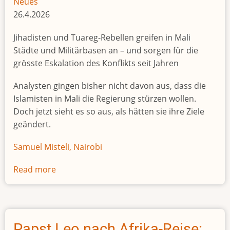
Neues
26.4.2026
Jihadisten und Tuareg-Rebellen greifen in Mali
Städte und Militärbasen an – und sorgen für die
grösste Eskalation des Konflikts seit Jahren
Analysten gingen bisher nicht davon aus, dass die
Islamisten in Mali die Regierung stürzen wollen.
Doch jetzt sieht es so aus, als hätten sie ihre Ziele
geändert.
Samuel Misteli, Nairobi
Read more
about
Jihadisten
und
Tuareg-
Rebellen
Papst Leo nach Afrika-Reise: