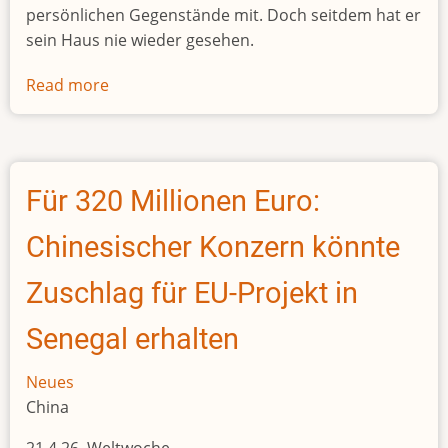
persönlichen Gegenstände mit. Doch seitdem hat er
sein Haus nie wieder gesehen.
Read more
about
«Wegen
des
Kriegs
gibt
Für 320 Millionen Euro:
es
kein
Chinesischer Konzern könnte
Essen,
kein
Zuschlag für EU-Projekt in
Wasser,
Senegal erhalten
keine
Arbeit.
Neues
Es
China
gibt
nur
21.4.26 Weltwoche