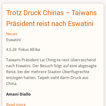
Krise
beflügelt
Trotz Druck Chinas – Taiwans
Afrikas
reichsten
Präsident reist nach Eswatini
Mann
Neues
Eswatini
4.5.26 Fokus Afrika
Taiwans Präsident Lai Ching-te reist überraschend
nach Eswatini. Der Besuch folgt auf eine abgesagte
Reise, bei der mehrere Staaten Überflugrechte
entzogen hatten. Taipeh sieht darin Druck aus
China.
Amani Diallo
Read more
about