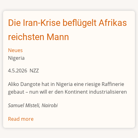
mächtigste
Jihadist
Afrikas
Die Iran-Krise beflügelt Afrikas
reichsten Mann
Neues
Nigeria
4.5.2026 NZZ
Aliko Dangote hat in Nigeria eine riesige Raffinerie
gebaut – nun will er den Kontinent industrialisieren
Samuel Misteli, Nairobi
Read more
about
Die
Iran-