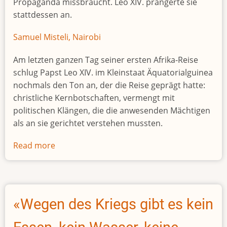
Propaganda missbraucht. Leo XIV. prangerte sie
stattdessen an.
Samuel Misteli, Nairobi
Am letzten ganzen Tag seiner ersten Afrika-Reise
schlug Papst Leo XIV. im Kleinstaat Äquatorialguinea
nochmals den Ton an, der die Reise geprägt hatte:
christliche Kernbotschaften, vermengt mit
politischen Klängen, die die anwesenden Mächtigen
als an sie gerichtet verstehen mussten.
Read more
about
Ein
bissiger
Papst
Leo
«Wegen des Kriegs gibt es kein
XIV.
spricht