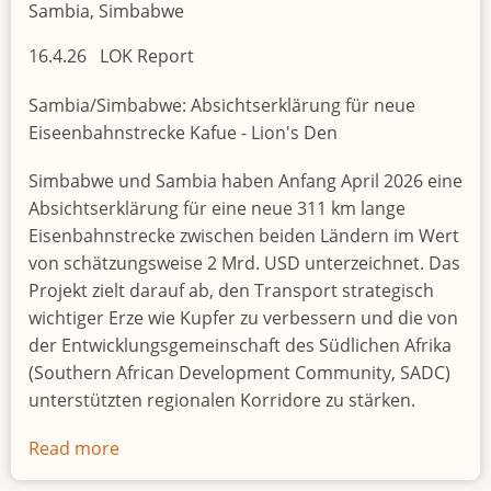
on
Sambia, Simbabwe
war
16.4.26 LOK Report
amid
tensions
Sambia/Simbabwe: Absichtserklärung für neue
with
Eiseenbahnstrecke Kafue - Lion's Den
Trump
Simbabwe und Sambia haben Anfang April 2026 eine
Absichtserklärung für eine neue 311 km lange
Eisenbahnstrecke zwischen beiden Ländern im Wert
von schätzungsweise 2 Mrd. USD unterzeichnet. Das
Projekt zielt darauf ab, den Transport strategisch
wichtiger Erze wie Kupfer zu verbessern und die von
der Entwicklungsgemeinschaft des Südlichen Afrika
(Southern African Development Community, SADC)
unterstützten regionalen Korridore zu stärken.
Read more
about
Absichtserklärung