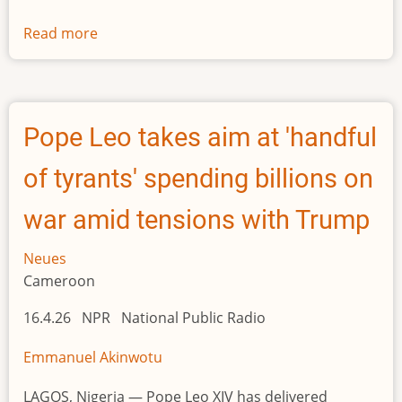
Read more
about
Burkina
Faso
tells
Australian
Pope Leo takes aim at 'handful
miner
it
of tyrants' spending billions on
wants
40%
war amid tensions with Trump
stake
in
Neues
gold
Cameroon
mine
16.4.26 NPR National Public Radio
after
company
Emmanuel Akinwotu
projects
up
LAGOS, Nigeria — Pope Leo XIV has delivered