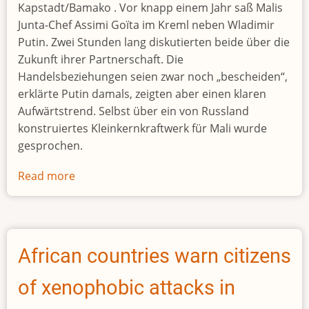
Kapstadt/Bamako . Vor knapp einem Jahr saß Malis
Junta-Chef Assimi Goïta im Kreml neben Wladimir
Putin. Zwei Stunden lang diskutierten beide über die
Zukunft ihrer Partnerschaft. Die
Handelsbeziehungen seien zwar noch „bescheiden“,
erklärte Putin damals, zeigten aber einen klaren
Aufwärtstrend. Selbst über ein von Russland
konstruiertes Kleinkernkraftwerk für Mali wurde
gesprochen.
Read more
about
Putins
Niederlage
in
der
African countries warn citizens
Wüste
of xenophobic attacks in