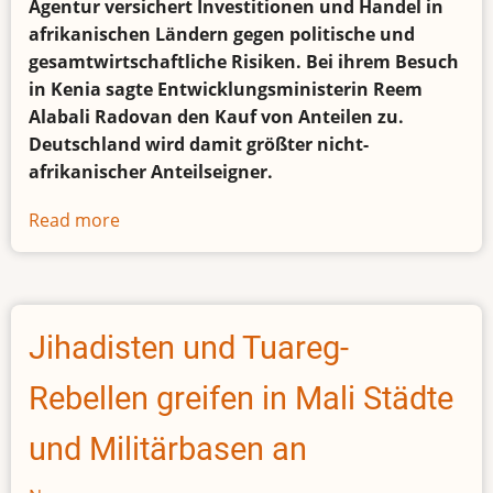
Agentur versichert Investitionen und Handel in
afrikanischen Ländern gegen politische und
gesamtwirtschaftliche Risiken. Bei ihrem Besuch
in Kenia sagte Entwicklungsministerin Reem
Alabali Radovan den Kauf von Anteilen zu.
Deutschland wird damit größter nicht-
afrikanischer Anteilseigner.
Read more
about
Deutschland
wird
Miteigentümer
der
Jihadisten und Tuareg-
afrikanischen
Versicherungsagentur
Rebellen greifen in Mali Städte
ATIDI
und Militärbasen an