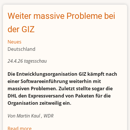
nach
Afrika-
Weiter massive Probleme bei
Reise:
Darum
der GIZ
habe
ich
Neues
Autokraten
Deutschland
besucht
24.4.26 tagesschau
Die Entwicklungsorganisation GIZ kämpft nach
einer Softwareeinführung weiterhin mit
massiven Problemen. Zuletzt stellte sogar die
DHL den Expressversand von Paketen für die
Organisation zeitweilig ein.
Von Martin Kaul , WDR
Read more
about