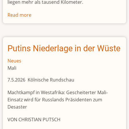
liegen mehr als tausend Kilometer.
Read more
about
Fragile
Allianz
zwischen
Separatisten
Putins Niederlage in der Wüste
und
Jihadisten
Neues
Mali
7.5.2026 Kölnische Rundschau
Machtkampf in Westafrika: Gescheiterter Mali-
Einsatz wird für Russlands Präsidenten zum
Desaster
VON CHRISTIAN PUTSCH