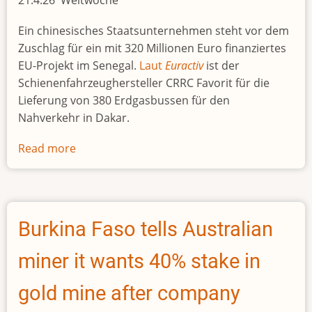
das
Töten»
Ein chinesisches Staatsunternehmen steht vor dem
Zuschlag für ein mit 320 Millionen Euro finanziertes
EU-Projekt im Senegal.
Laut
Euractiv
ist der
Schienenfahrzeughersteller CRRC Favorit für die
Lieferung von 380 Erdgasbussen für den
Nahverkehr in Dakar.
Read more
about
Für
320
Millionen
Euro:
Burkina Faso tells Australian
Chinesischer
Konzern
miner it wants 40% stake in
könnte
Zuschlag
gold mine after company
für