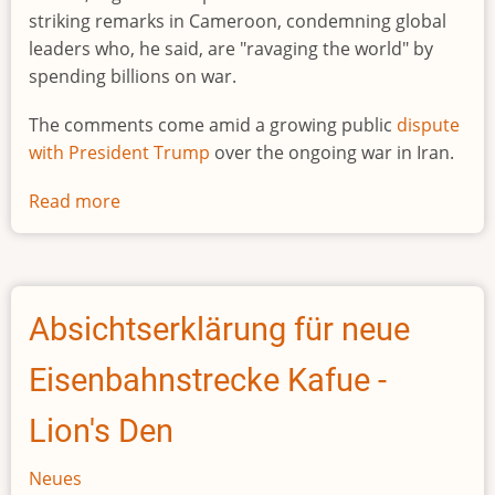
to
striking remarks in Cameroon, condemning global
490,000
leaders who, he said, are "ravaging the world" by
ounces
spending billions on war.
in
The comments come amid a growing public
dispute
2026
with President Trump
over the ongoing war in Iran.
Read more
about
Pope
Leo
takes
aim
Absichtserklärung für neue
at
'handful
Eisenbahnstrecke Kafue -
of
tyrants'
Lion's Den
spending
billions
Neues