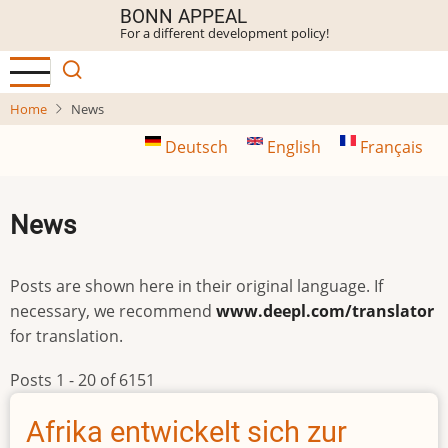
Skip
BONN APPEAL
For a different development policy!
to
main
content
Home
News
Deutsch
English
Français
News
Posts are shown here in their original language. If
necessary, we recommend
www.deepl.com/translator
for translation.
Posts 1 - 20 of 6151
Afrika entwickelt sich zur