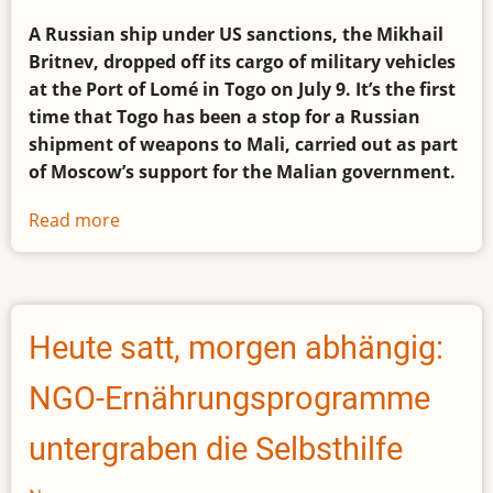
A Russian ship under US sanctions, the Mikhail
Britnev, dropped off its cargo of military vehicles
at the Port of Lomé in Togo on July 9. It’s the first
time that Togo has been a stop for a Russian
shipment of weapons to Mali, carried out as part
of Moscow’s support for the Malian government.
Read more
about
How
Togo
has
become
Heute satt, morgen abhängig:
a
new
NGO-Ernährungsprogramme
entry
point
untergraben die Selbsthilfe
for