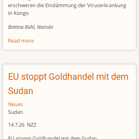
erschweren die Eindämmung der Viruserkrankung
in Kongo
Bettina Rühl, Nairobi
Read more
about
Ebola
ist
ausser
Kontrolle
EU stoppt Goldhandel mit dem
Sudan
Neues
Sudan
14.7.26 NZZ
EU stoppt Goldhandel mit dem Sudan