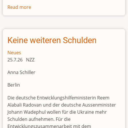
Read more
about
Der
Kongo
als
Objekt
Keine weiteren Schulden
der
Begierde
Neues
25.7.26 NZZ
Anna Schiller
Berlin
Die deutsche Entwicklungshilfeministerin Reem
Alabali Radovan und der deutsche Aussenminister
Johann Wadephul wollen für die Ukraine mehr
Schulden aufnehmen. Für die
Entwicklungszusammenarbeit mit dem