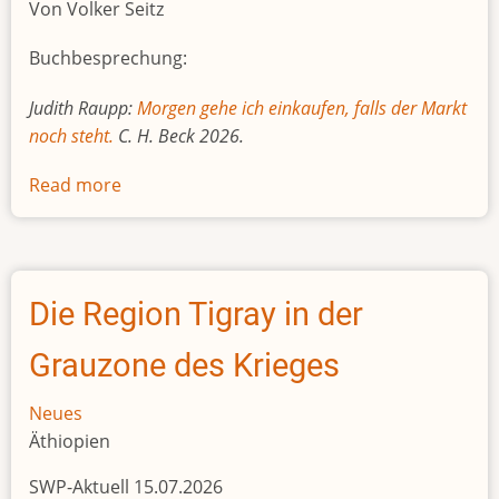
Von Volker Seitz
Buchbesprechung:
Judith Raupp:
Morgen gehe ich einkaufen, falls der Markt
noch steht.
C. H. Beck 2026.
Read more
about
Leben
und
Überleben
im
Die Region Tigray in der
Kongo
Grauzone des Krieges
Neues
Äthiopien
SWP-Aktuell 15.07.2026