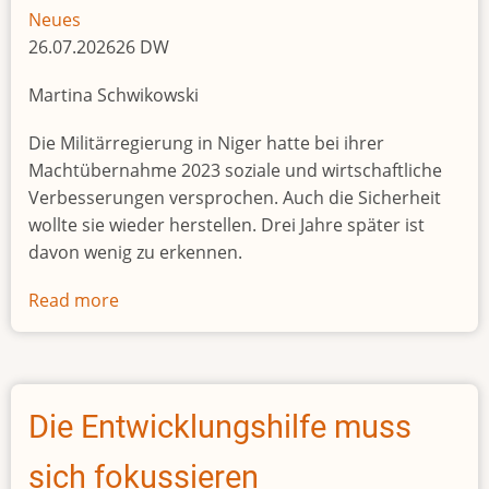
die
Neues
Selbsthilfe
26.07.202626 DW
Martina Schwikowski
Die Militärregierung in Niger hatte bei ihrer
Machtübernahme 2023 soziale und wirtschaftliche
Verbesserungen versprochen. Auch die Sicherheit
wollte sie wieder herstellen. Drei Jahre später ist
davon wenig zu erkennen.
Read more
about
Drei
Jahre
Militärjunta:
Niger
Die Entwicklungshilfe muss
bleibt
instabil
sich fokussieren