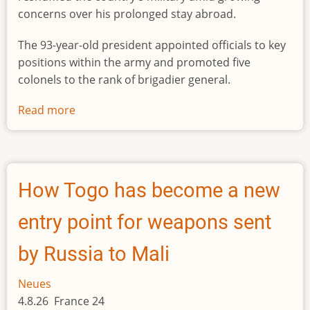
concerns over his prolonged stay abroad.
The 93-year-old president appointed officials to key
positions within the army and promoted five
colonels to the rank of brigadier general.
Read more
about
World's
oldest
president
reshuffles
How Togo has become a new
army
as
entry point for weapons sent
his
absence
by Russia to Mali
stokes
unease
Neues
4.8.26 France 24