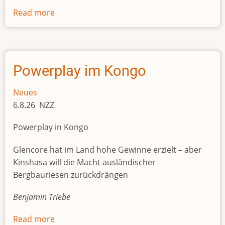
Read more
about
Afrika
entwickelt
sich
zur
Powerplay im Kongo
Drehscheibe
für
Neues
betrügerische
6.8.26 NZZ
Überweisungen
Powerplay in Kongo
Glencore hat im Land hohe Gewinne erzielt – aber
Kinshasa will die Macht ausländischer
Bergbauriesen zurückdrängen
Benjamin Triebe
Read more
about