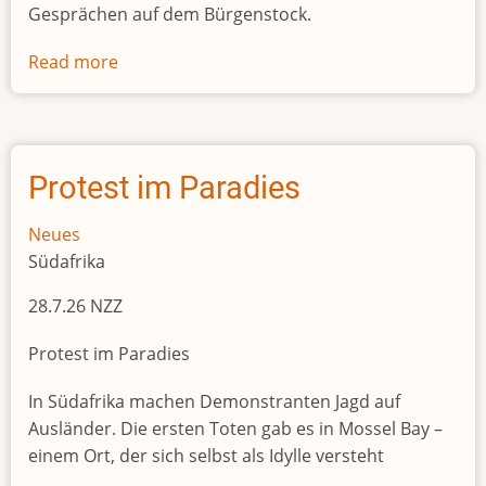
Gesprächen auf dem Bürgenstock.
Read more
about
Schweizer
Rohstoffhändler
geben
Entwicklungsländern
Protest im Paradies
Kredite
in
Neues
Milliardenhöhe
Südafrika
28.7.26 NZZ
Protest im Paradies
In Südafrika machen Demonstranten Jagd auf
Ausländer. Die ersten Toten gab es in Mossel Bay –
einem Ort, der sich selbst als Idylle versteht