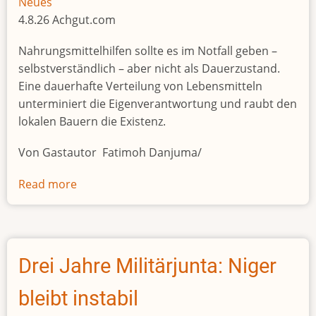
weapons
Neues
sent
4.8.26 Achgut.com
by
Nahrungsmittelhilfen sollte es im Notfall geben –
Russia
selbstverständlich – aber nicht als Dauerzustand.
to
Eine dauerhafte Verteilung von Lebensmitteln
Mali
unterminiert die Eigenverantwortung und raubt den
lokalen Bauern die Existenz.
Von Gastautor Fatimoh Danjuma/
Read more
about
Heute
satt,
morgen
abhängig:
Drei Jahre Militärjunta: Niger
NGO-
Ernährungsprogramme
bleibt instabil
untergraben