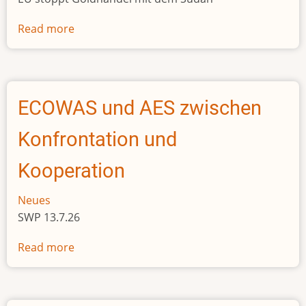
Read more
about
EU
stoppt
Goldhandel
mit
ECOWAS und AES zwischen
dem
Sudan
Konfrontation und
Kooperation
Neues
SWP 13.7.26
Read more
about
ECOWAS
und
AES