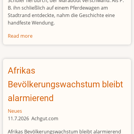
Schüler fiel durch, der Marabout verschwand. Als P.
B. ihn schließlich auf einem Pferdewagen am
Stadtrand entdeckte, nahm die Geschichte eine
handfeste Wendung.
Read more
about
Nach
Abitur-
Pleite:
Schüler
Afrikas
verprügelt
Marabout
Bevölkerungswachstum bleibt
alarmierend
Neues
11.7.2026 Achgut.com
Afrikas Bevölkerungswachstum bleibt alarmierend