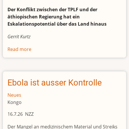
Der Konflikt zwischen der TPLF und der
äthiopischen Regierung hat ein
Eskalationspotential über das Land hinaus
Gerrit Kurtz
Read more
about
Die
Region
Tigray
in
Ebola ist ausser Kontrolle
der
Grauzone des Krieges
Neues
Kongo
16.7.26 NZZ
Der Mangel an medizinischem Material und Streiks