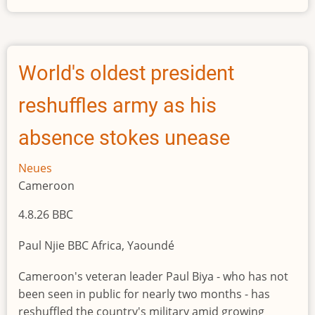
Powerplay
im
Kongo
World's oldest president
reshuffles army as his
absence stokes unease
Neues
Cameroon
4.8.26 BBC
Paul Njie BBC Africa, Yaoundé
Cameroon's veteran leader Paul Biya - who has not
been seen in public for nearly two months - has
reshuffled the country's military amid growing