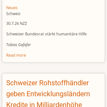
Neues
Schweiz
30.7.26 NZZ
Schweizer Bundesrat stärkt humanitäre Hilfe
Tobias Gafafer
Read more
about
Die
Entwicklungshilfe
muss
sich
Schweizer Rohstoffhändler
fokussieren
geben Entwicklungsländern
Kredite in Milliardenhöhe