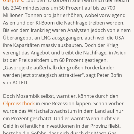
Gaspreis
. Laut dem Ölkonzern Shell wird sich der Bedarf
bis 2040 mindestens um 50 Prozent auf bis zu 700
Millionen Tonnen pro Jahr erhöhen, wobei vorwiegend
Asien und der KI-Boom die Nachfrage treiben werden.
Bis vor dem Irankrieg waren Analysten jedoch von einem
Überangebot an LNG ausgegangen, auch weil die USA
ihre Kapazitäten massiv ausbauten. Doch der Krieg
verengt das Angebot und treibt die Nachfrage, in Asien
ist der Preis seitdem um 60 Prozent gestiegen.
„Gasprojekte außerhalb der großen Förderländer
werden jetzt strategisch attraktiver“, sagt Peter Bofin
von ACLED.
Doch Mosambik selbst, warnt er, könnte durch den
Ölpreisschock
in eine Rezession kippen. Schon vorher
wurde das Wirtschaftswachstum in dem Land auf nur
ein Prozent geschätzt. Und er warnt: Wenn nicht viel
Geld in öffentliche Investitionen in der Provinz fließt,
bestehe die Gefahr, dass sich durch das Mega-Gas-