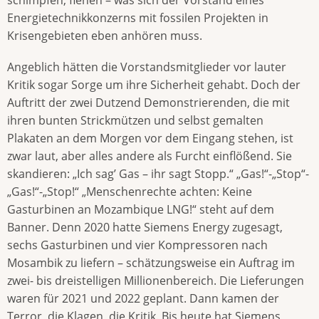
Energietechnikkonzerns mit fossilen Projekten in
Krisengebieten eben anhören muss.
Angeblich hätten die Vorstandsmitglieder vor lauter
Kritik sogar Sorge um ihre Sicherheit gehabt. Doch der
Auftritt der zwei Dutzend Demonstrierenden, die mit
ihren bunten Strickmützen und selbst gemalten
Plakaten an dem Morgen vor dem Eingang stehen, ist
zwar laut, aber alles andere als Furcht einflößend. Sie
skandieren: „Ich sag’ Gas – ihr sagt Stopp.“ „Gas!“-„Stop“-
„Gas!“-„Stop!“ „Menschenrechte achten: Keine
Gasturbinen an Mozambique LNG!“ steht auf dem
Banner. Denn 2020 hatte Siemens Energy zugesagt,
sechs Gasturbinen und vier Kompressoren nach
Mosambik zu liefern – schätzungsweise ein Auftrag im
zwei- bis dreistelligen Millionenbereich. Die Lieferungen
waren für 2021 und 2022 geplant. Dann kamen der
Terror, die Klagen, die Kritik. Bis heute hat Siemens