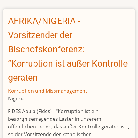
Ruto
and
Bola
AFRIKA/NIGERIA -
Tinubu:
Africa's
Vorsitzender der
'flying
presidents'
Bischofskonferenz:
under
“Korruption ist außer Kontrolle
fire
geraten
Korruption und Missmanagement
Nigeria
FIDES Abuja (Fides) - "Korruption ist ein
besorgniserregendes Laster in unserem
öffentlichen Leben, das außer Kontrolle geraten ist",
so der Vorsitzende der katholischen