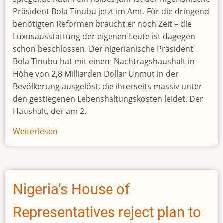
Präsident Bola Tinubu jetzt im Amt. Für die dringend
benötigten Reformen braucht er noch Zeit – die
Luxusausstattung der eigenen Leute ist dagegen
schon beschlossen. Der nigerianische Präsident
Bola Tinubu hat mit einem Nachtragshaushalt in
Höhe von 2,8 Milliarden Dollar Unmut in der
Bevölkerung ausgelöst, die ihrerseits massiv unter
den gestiegenen Lebenshaltungskosten leidet. Der
Haushalt, der am 2.
Weiterlesen
über
Nigerias
Präsident
sorgt
mit
Nigeria's House of
Millionenausgaben
für
Representatives reject plan to
Ärger