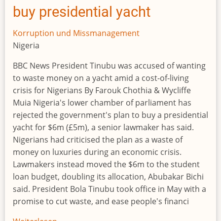
in
buy presidential yacht
der
Bevölkerung
Korruption und Missmanagement
Nigeria
BBC News President Tinubu was accused of wanting
to waste money on a yacht amid a cost-of-living
crisis for Nigerians By Farouk Chothia & Wycliffe
Muia Nigeria's lower chamber of parliament has
rejected the government's plan to buy a presidential
yacht for $6m (£5m), a senior lawmaker has said.
Nigerians had criticised the plan as a waste of
money on luxuries during an economic crisis.
Lawmakers instead moved the $6m to the student
loan budget, doubling its allocation, Abubakar Bichi
said. President Bola Tinubu took office in May with a
promise to cut waste, and ease people's financi