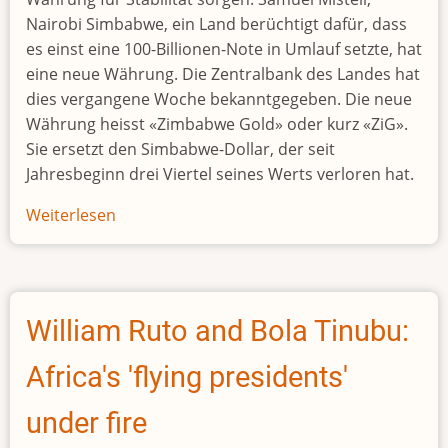
Nairobi Simbabwe, ein Land berüchtigt dafür, dass
es einst eine 100-Billionen-Note in Umlauf setzte, hat
eine neue Währung. Die Zentralbank des Landes hat
dies vergangene Woche bekanntgegeben. Die neue
Währung heisst «Zimbabwe Gold» oder kurz «ZiG».
Sie ersetzt den Simbabwe-Dollar, der seit
Jahresbeginn drei Viertel seines Werts verloren hat.
Weiterlesen
über
Simbabwe
hat
schon
wieder
William Ruto and Bola Tinubu:
eine
neue
Africa's 'flying presidents'
Währung
under fire