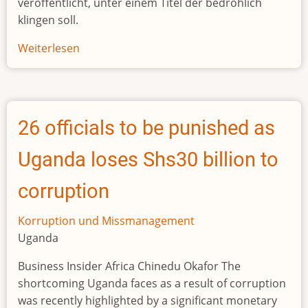
veröffentlicht, unter einem Titel der bedrohlich
klingen soll.
Weiterlesen
über
Frankreichs
Afrika-
Geldbote
packt
26 officials to be punished as
aus
Uganda loses Shs30 billion to
corruption
Korruption und Missmanagement
Uganda
Business Insider Africa Chinedu Okafor The
shortcoming Uganda faces as a result of corruption
was recently highlighted by a significant monetary