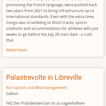
promoting the French language, were pushed back
two years from 2021 to bring infrastructure up to
international standards. Even with the extra time,
Congo was scrambling to finish tracks, sports
stadiums and accommodation for athletes with just
weeks to go before the July 28 start date - a rush
that
Weiterlesen
über
Congo
spent
seven-
times
Palastrevolte in Libreville
over
budget
Korruption und Missmanagement
on
Gabun
Francophone
FAZ Der Präsidentenclan ist zu sagenhaftem
Games