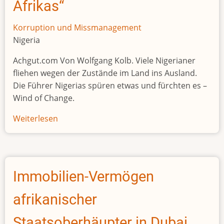
Afrikas“
Korruption und Missmanagement
Nigeria
Achgut.com Von Wolfgang Kolb. Viele Nigerianer
fliehen wegen der Zustände im Land ins Ausland.
Die Führer Nigerias spüren etwas und fürchten es –
Wind of Change.
Weiterlesen
über
Nigeria,
der
„kranke
Mann
Immobilien-Vermögen
Afrikas“
afrikanischer
Staatsoberhäupter in Dubai