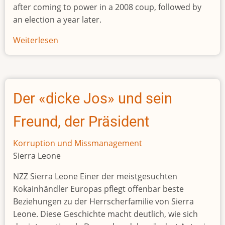
after coming to power in a 2008 coup, followed by
an election a year later.
Weiterlesen
über
Former
Mauritanian
president
jailed
Der «dicke Jos» und sein
for
15
Freund, der Präsident
years
following
Korruption und Missmanagement
appeal
Sierra Leone
NZZ Sierra Leone Einer der meistgesuchten
Kokainhändler Europas pflegt offenbar beste
Beziehungen zu der Herrscherfamilie von Sierra
Leone. Diese Geschichte macht deutlich, wie sich