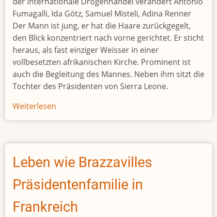
der internationale Drogenhandel verändert Antonio
Fumagalli, Ida Götz, Samuel Misteli, Adina Renner
Der Mann ist jung, er hat die Haare zurückgegelt,
den Blick konzentriert nach vorne gerichtet. Er sticht
heraus, als fast einziger Weisser in einer
vollbesetzten afrikanischen Kirche. Prominent ist
auch die Begleitung des Mannes. Neben ihm sitzt die
Tochter des Präsidenten von Sierra Leone.
Weiterlesen
über
Der
«dicke
Jos»
und
Leben wie Brazzavilles
sein
Freund,
Präsidentenfamilie in
der
Präsident
Frankreich