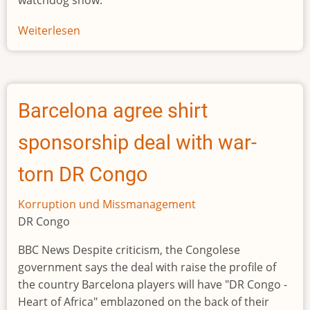
watchdog show.
Weiterlesen
über
Nigerian
ex-
justice
minister
Barcelona agree shirt
Malami
faces
sponsorship deal with war-
16
money
torn DR Congo
laundering
charges
Korruption und Missmanagement
DR Congo
BBC News Despite criticism, the Congolese
government says the deal with raise the profile of
the country Barcelona players will have "DR Congo -
Heart of Africa" emblazoned on the back of their