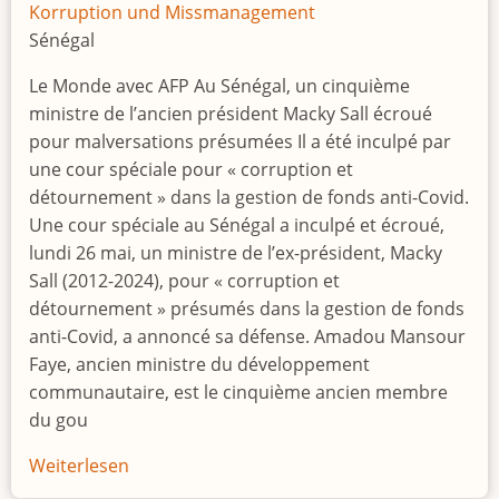
torn
Korruption und Missmanagement
DR
Sénégal
Congo
Le Monde avec AFP Au Sénégal, un cinquième
ministre de l’ancien président Macky Sall écroué
pour malversations présumées Il a été inculpé par
une cour spéciale pour « corruption et
détournement » dans la gestion de fonds anti-Covid.
Une cour spéciale au Sénégal a inculpé et écroué,
lundi 26 mai, un ministre de l’ex-président, Macky
Sall (2012-2024), pour « corruption et
détournement » présumés dans la gestion de fonds
anti-Covid, a annoncé sa défense. Amadou Mansour
Faye, ancien ministre du développement
communautaire, est le cinquième ancien membre
du gou
Weiterlesen
über
Cinquième