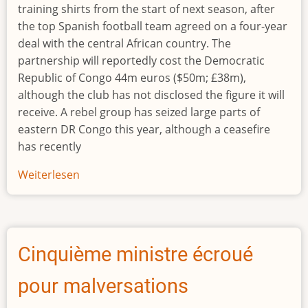
training shirts from the start of next season, after
the top Spanish football team agreed on a four-year
deal with the central African country. The
partnership will reportedly cost the Democratic
Republic of Congo 44m euros ($50m; £38m),
although the club has not disclosed the figure it will
receive. A rebel group has seized large parts of
eastern DR Congo this year, although a ceasefire
has recently
Weiterlesen
über
Barcelona
agree
shirt
sponsorship
Cinquième ministre écroué
deal
with
pour malversations
war-