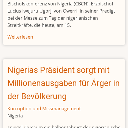
Bischofskonferenz von Nigeria (CBCN), Erzbischof
Lucius Iwejuru Ugorji von Owerri, in seiner Predigt
bei der Messe zum Tag der nigerianischen
Streitkräfte, die heute, am 15.
Weiterlesen
über
AFRIKA/NIGERIA
-
Vorsitzender
der
Nigerias Präsident sorgt mit
Bischofskonferenz:
“Korruption
Millionenausgaben für Ärger in
ist
außer
der Bevölkerung
Kontrolle
geraten
Korruption und Missmanagement
Nigeria
spiegel.de Kaum ein halbes Jahr ist der nigerianische