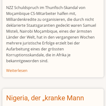
loses
NZZ Schuldspruch im Thunfisch-Skandal von
Shs30
Moçambique CS-Mitarbeiter halfen mit,
billion
Milliardenkredite zu organisieren, die durch nicht
to
deklarierte Staatsgarantien gedeckt waren Samuel
corruption
Misteli, Nairobi Moçambique, eines der ärmsten
Länder der Welt, hat in den vergangenen Wochen
mehrere juristische Erfolge erzielt bei der
Aufarbeitung eines der grössten
Korruptionsskandale, die in Afrika je
bekanntgeworden sind.
Weiterlesen
über
Thunfisch-
Skandal
Nigeria, der „kranke Mann