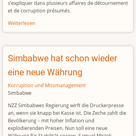
s’expliquer dans plusieurs affaires de détournement
et de corruption présumés.
Weiterlesen
über
L’ancien
président
nigérien
Mahamadou
Simbabwe hat schon wieder
Issoufou
cerné
eine neue Währung
par
les
Korruption und Missmanagement
affaires
Simbabwe
NZZ Simbabwes Regierung wirft die Druckerpresse
an, wenn sie knapp bei Kasse ist. Die Zeche zahlt die
Bevölkerung – mit hoher Inflation und
explodierenden Preisen. Nun soll eine neue
Währung für Stabilität sorgen. Samuel Misteli,