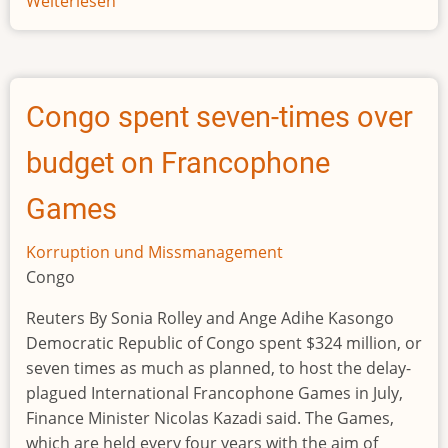
Weiterlesen
über
Nigeria's
House
of
Representatives
Congo spent seven-times over
reject
plan
budget on Francophone
to
buy
Games
presidential
yacht
Korruption und Missmanagement
Congo
Reuters By Sonia Rolley and Ange Adihe Kasongo
Democratic Republic of Congo spent $324 million, or
seven times as much as planned, to host the delay-
plagued International Francophone Games in July,
Finance Minister Nicolas Kazadi said. The Games,
which are held every four years with the aim of