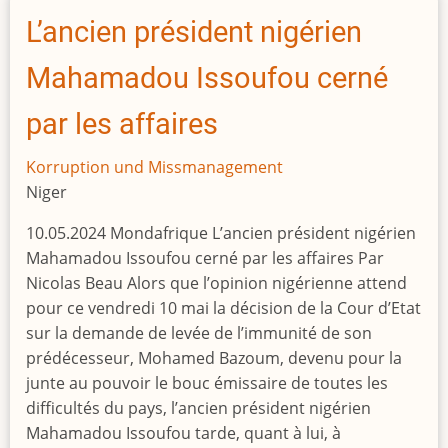
Staatsoberhäupter
L’ancien président nigérien
in
Dubai
Mahamadou Issoufou cerné
durch
internationale
par les affaires
Medienumfrage
aufgedeckt
Korruption und Missmanagement
Niger
10.05.2024 Mondafrique L’ancien président nigérien
Mahamadou Issoufou cerné par les affaires Par
Nicolas Beau Alors que l’opinion nigérienne attend
pour ce vendredi 10 mai la décision de la Cour d’Etat
sur la demande de levée de l’immunité de son
prédécesseur, Mohamed Bazoum, devenu pour la
junte au pouvoir le bouc émissaire de toutes les
difficultés du pays, l’ancien président nigérien
Mahamadou Issoufou tarde, quant à lui, à