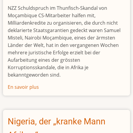
loses
NZZ Schuldspruch im Thunfisch-Skandal von
Shs30
Moçambique CS-Mitarbeiter halfen mit,
billion
Milliardenkredite zu organisieren, die durch nicht
to
deklarierte Staatsgarantien gedeckt waren Samuel
corruption
Misteli, Nairobi Moçambique, eines der ärmsten
Länder der Welt, hat in den vergangenen Wochen
mehrere juristische Erfolge erzielt bei der
Aufarbeitung eines der grössten
Korruptionsskandale, die in Afrika je
bekanntgeworden sind.
En savoir plus
sur
Thunfisch-
Skandal
Nigeria, der „kranke Mann