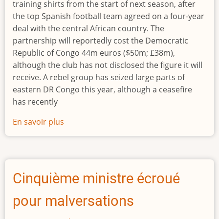
training shirts from the start of next season, after
the top Spanish football team agreed on a four-year
deal with the central African country. The
partnership will reportedly cost the Democratic
Republic of Congo 44m euros ($50m; £38m),
although the club has not disclosed the figure it will
receive. A rebel group has seized large parts of
eastern DR Congo this year, although a ceasefire
has recently
En savoir plus
sur
Barcelona
agree
shirt
sponsorship
Cinquième ministre écroué
deal
with
pour malversations
war-