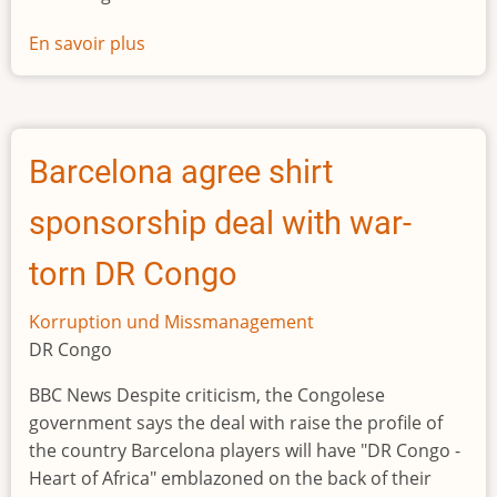
En savoir plus
sur
Nigerian
ex-
justice
minister
Barcelona agree shirt
Malami
faces
sponsorship deal with war-
16
money
torn DR Congo
laundering
charges
Korruption und Missmanagement
DR Congo
BBC News Despite criticism, the Congolese
government says the deal with raise the profile of
the country Barcelona players will have "DR Congo -
Heart of Africa" emblazoned on the back of their