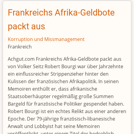
Brazzavilles
Präsidentenfamilie
Frankreichs Afrika-Geldbote
in
Frankreich
packt aus
Korruption und Missmanagement
Frankreich
Achgut.com Frankreichs Afrika-Geldbote packt aus
von Volker Seitz Robert Bourgi war über Jahrzehnte
ein einflussreicher Strippenzieher hinter den
Kulissen der französischen Afrikapolitik. In seinen
Memoiren enthüllt er, dass afrikanische
Staatsoberhäupter regelmäßig große Summen
Bargeld für französische Politiker gespendet haben.
Robert Bourgi ist ein echtes Relikt aus einer anderen
Epoche. Der 79-jährige französisch-libanesische
Anwalt und Lobbyist hat seine Memoiren
veröffentlicht, unter einem Titel der bedrohlich