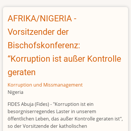
and
Bola
AFRIKA/NIGERIA -
Tinubu:
Africa's
Vorsitzender der
'flying
presidents'
Bischofskonferenz:
under
“Korruption ist außer Kontrolle
fire
geraten
Korruption und Missmanagement
Nigeria
FIDES Abuja (Fides) - "Korruption ist ein
besorgniserregendes Laster in unserem
öffentlichen Leben, das außer Kontrolle geraten ist",
so der Vorsitzende der katholischen