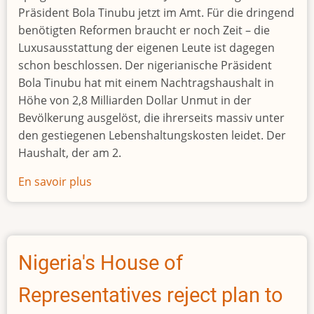
Präsident Bola Tinubu jetzt im Amt. Für die dringend
benötigten Reformen braucht er noch Zeit – die
Luxusausstattung der eigenen Leute ist dagegen
schon beschlossen. Der nigerianische Präsident
Bola Tinubu hat mit einem Nachtragshaushalt in
Höhe von 2,8 Milliarden Dollar Unmut in der
Bevölkerung ausgelöst, die ihrerseits massiv unter
den gestiegenen Lebenshaltungskosten leidet. Der
Haushalt, der am 2.
En savoir plus
sur
Nigerias
Präsident
sorgt
mit
Nigeria's House of
Millionenausgaben
für
Representatives reject plan to
Ärger