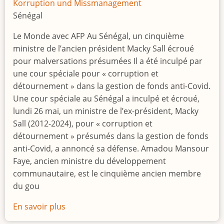
torn
Korruption und Missmanagement
DR
Sénégal
Congo
Le Monde avec AFP Au Sénégal, un cinquième
ministre de l’ancien président Macky Sall écroué
pour malversations présumées Il a été inculpé par
une cour spéciale pour « corruption et
détournement » dans la gestion de fonds anti-Covid.
Une cour spéciale au Sénégal a inculpé et écroué,
lundi 26 mai, un ministre de l’ex-président, Macky
Sall (2012-2024), pour « corruption et
détournement » présumés dans la gestion de fonds
anti-Covid, a annoncé sa défense. Amadou Mansour
Faye, ancien ministre du développement
communautaire, est le cinquième ancien membre
du gou
En savoir plus
sur
Cinquième