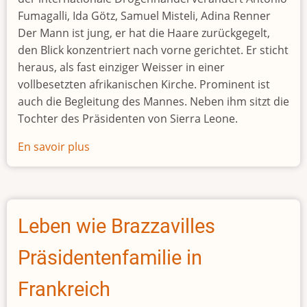
Fumagalli, Ida Götz, Samuel Misteli, Adina Renner
Der Mann ist jung, er hat die Haare zurückgegelt,
den Blick konzentriert nach vorne gerichtet. Er sticht
heraus, als fast einziger Weisser in einer
vollbesetzten afrikanischen Kirche. Prominent ist
auch die Begleitung des Mannes. Neben ihm sitzt die
Tochter des Präsidenten von Sierra Leone.
En savoir plus
sur
Der
«dicke
Jos»
und
Leben wie Brazzavilles
sein
Freund,
Präsidentenfamilie in
der
Präsident
Frankreich