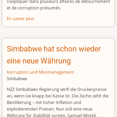
s’expliquer dans plusieurs affaires de détournement
et de corruption présumés.
En savoir plus
sur
L’ancien
président
nigérien
Mahamadou
Simbabwe hat schon wieder
Issoufou
cerné
eine neue Währung
par
les
Korruption und Missmanagement
affaires
Simbabwe
NZZ Simbabwes Regierung wirft die Druckerpresse
an, wenn sie knapp bei Kasse ist. Die Zeche zahlt die
Bevölkerung – mit hoher Inflation und
explodierenden Preisen. Nun soll eine neue
Währung für Stabilität sorgen. Samuel Misteli,