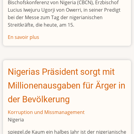
Bischofskonferenz von Nigeria (CBCN), Erzbischof
Lucius Iwejuru Ugorji von Owerri, in seiner Predigt
bei der Messe zum Tag der nigerianischen
Streitkräfte, die heute, am 15.
En savoir plus
sur
AFRIKA/NIGERIA
-
Vorsitzender
der
Nigerias Präsident sorgt mit
Bischofskonferenz:
“Korruption
Millionenausgaben für Ärger in
ist
außer
der Bevölkerung
Kontrolle
geraten
Korruption und Missmanagement
Nigeria
spiegel.de Kaum ein halbes Jahr ist der nigerianische