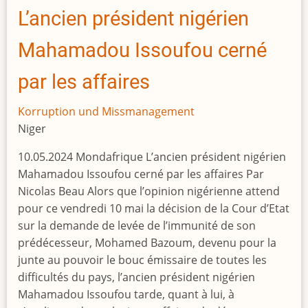
Staatsoberhäupter
L’ancien président nigérien
in
Dubai
Mahamadou Issoufou cerné
durch
internationale
par les affaires
Medienumfrage
aufgedeckt
Korruption und Missmanagement
Niger
10.05.2024 Mondafrique L’ancien président nigérien
Mahamadou Issoufou cerné par les affaires Par
Nicolas Beau Alors que l’opinion nigérienne attend
pour ce vendredi 10 mai la décision de la Cour d’Etat
sur la demande de levée de l’immunité de son
prédécesseur, Mohamed Bazoum, devenu pour la
junte au pouvoir le bouc émissaire de toutes les
difficultés du pays, l’ancien président nigérien
Mahamadou Issoufou tarde, quant à lui, à