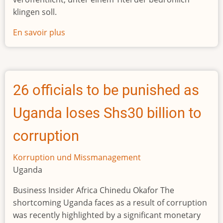
klingen soll.
En savoir plus
sur
Frankreichs
Afrika-
Geldbote
packt
26 officials to be punished as
aus
Uganda loses Shs30 billion to
corruption
Korruption und Missmanagement
Uganda
Business Insider Africa Chinedu Okafor The
shortcoming Uganda faces as a result of corruption
was recently highlighted by a significant monetary