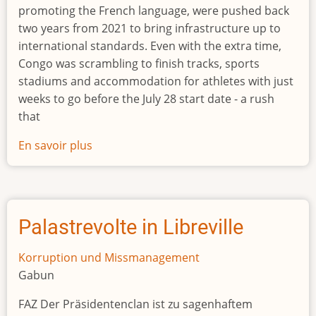
promoting the French language, were pushed back
two years from 2021 to bring infrastructure up to
international standards. Even with the extra time,
Congo was scrambling to finish tracks, sports
stadiums and accommodation for athletes with just
weeks to go before the July 28 start date - a rush
that
En savoir plus
sur
Congo
spent
seven-
times
Palastrevolte in Libreville
over
budget
Korruption und Missmanagement
on
Gabun
Francophone
FAZ Der Präsidentenclan ist zu sagenhaftem
Games