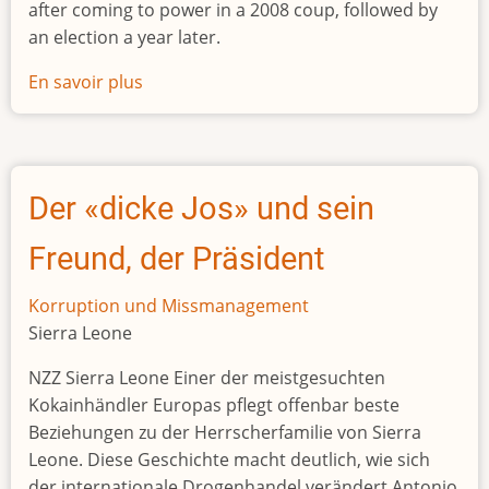
after coming to power in a 2008 coup, followed by
an election a year later.
En savoir plus
sur
Former
Mauritanian
president
jailed
Der «dicke Jos» und sein
for
15
Freund, der Präsident
years
following
Korruption und Missmanagement
appeal
Sierra Leone
NZZ Sierra Leone Einer der meistgesuchten
Kokainhändler Europas pflegt offenbar beste
Beziehungen zu der Herrscherfamilie von Sierra
Leone. Diese Geschichte macht deutlich, wie sich
der internationale Drogenhandel verändert Antonio