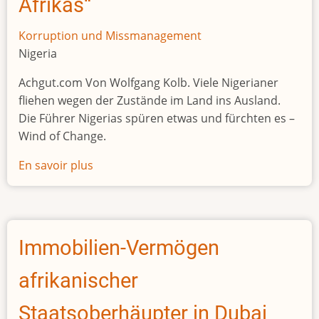
Afrikas“
Korruption und Missmanagement
Nigeria
Achgut.com Von Wolfgang Kolb. Viele Nigerianer
fliehen wegen der Zustände im Land ins Ausland.
Die Führer Nigerias spüren etwas und fürchten es –
Wind of Change.
En savoir plus
sur
Nigeria,
der
„kranke
Mann
Immobilien-Vermögen
Afrikas“
afrikanischer
Staatsoberhäupter in Dubai