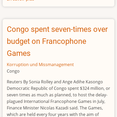
Nigeria's
House
of
Representatives
Congo spent seven-times over
reject
plan
budget on Francophone
to
buy
Games
presidential
yacht
Korruption und Missmanagement
Congo
Reuters By Sonia Rolley and Ange Adihe Kasongo
Democratic Republic of Congo spent $324 million, or
seven times as much as planned, to host the delay-
plagued International Francophone Games in July,
Finance Minister Nicolas Kazadi said. The Games,
which are held every four years with the aim of