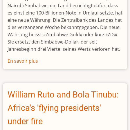
Nairobi Simbabwe, ein Land berüchtigt dafür, dass
es einst eine 100-Billionen-Note in Umlauf setzte, hat
eine neue Währung. Die Zentralbank des Landes hat
dies vergangene Woche bekanntgegeben. Die neue
Währung heisst «Zimbabwe Gold» oder kurz «ZiG».
Sie ersetzt den Simbabwe-Dollar, der seit
Jahresbeginn drei Viertel seines Werts verloren hat.
En savoir plus
sur
Simbabwe
hat
schon
wieder
William Ruto and Bola Tinubu:
eine
neue
Africa's 'flying presidents'
Währung
under fire