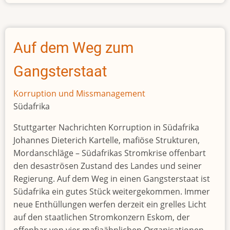
Iron
sheets
scandal
has
Auf dem Weg zum
top
government
Gangsterstaat
officials
on
Korruption und Missmanagement
a
Südafrika
tightrope
Stuttgarter Nachrichten Korruption in Südafrika
Johannes Dieterich Kartelle, mafiöse Strukturen,
Mordanschläge – Südafrikas Stromkrise offenbart
den desaströsen Zustand des Landes und seiner
Regierung. Auf dem Weg in einen Gangsterstaat ist
Südafrika ein gutes Stück weitergekommen. Immer
neue Enthüllungen werfen derzeit ein grelles Licht
auf den staatlichen Stromkonzern Eskom, der
offenbar von vier mafiaähnlichen Organisationen