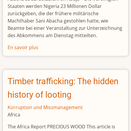
Staaten werden Nigeria 23 Millionen Dollar
zurückgeben, die der frühere militärische
Machthaber Sani Abacha gestohlen hatte, wie
Beamte bei einer Veranstaltung zur Unterzeichnung
des Abkommens am Dienstag mitteilten.
En savoir plus
sur
USA
geben
Nigeria
23
Timber trafficking: The hidden
Millionen
Dollar
history of looting
zurück,
die
Korruption und Missmanagement
Diktator
Africa
Abacha
The Africa Report PRECIOUS WOOD This article is
geraubt