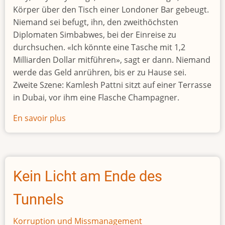
Körper über den Tisch einer Londoner Bar gebeugt.
Niemand sei befugt, ihn, den zweithöchsten
Diplomaten Simbabwes, bei der Einreise zu
durchsuchen. «Ich könnte eine Tasche mit 1,2
Milliarden Dollar mitführen», sagt er dann. Niemand
werde das Geld anrühren, bis er zu Hause sei.
Zweite Szene: Kamlesh Pattni sitzt auf einer Terrasse
in Dubai, vor ihm eine Flasche Champagner.
En savoir plus
sur
Wie
man
100
Millionen
Kein Licht am Ende des
Dollar
Schwarzgeld
Tunnels
wäscht
Korruption und Missmanagement