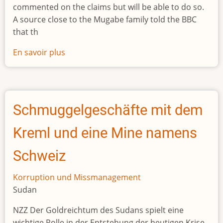
commented on the claims but will be able to do so.
A source close to the Mugabe family told the BBC
that th
En savoir plus
sur
Bona
Mugabe
owns
Dubai
Schmuggelgeschäfte mit dem
mansion
Kreml und eine Mine namens
Schweiz
Korruption und Missmanagement
Sudan
NZZ Der Goldreichtum des Sudans spielt eine
wichtige Rolle in der Entstehung der heutigen Krise