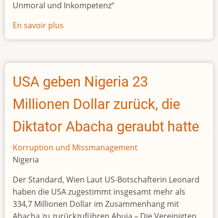
Unmoral und Inkompetenz“
Kongo
mit
En savoir plus
sur
1,8
&quot
Mio.
Euro
in
Geldkoffern
USA geben Nigeria 23
im
Millionen Dollar zurück, die
Auto
festgenommen
Diktator Abacha geraubt hatte
Korruption und Missmanagement
Nigeria
Der Standard, Wien Laut US-Botschafterin Leonard
haben die USA zugestimmt insgesamt mehr als
334,7 Millionen Dollar im Zusammenhang mit
Abacha zu zurückzuführen Abuja – Die Vereinigten