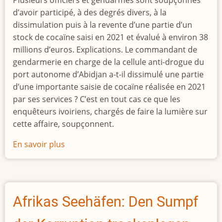
d’avoir participé, à des degrés divers, à la
dissimulation puis à la revente d’une partie d’un
stock de cocaïne saisi en 2021 et évalué à environ 38
millions d’euros. Explications. Le commandant de
gendarmerie en charge de la cellule anti-drogue du
port autonome d’Abidjan a-t-il dissimulé une partie
d’une importante saisie de cocaïne réalisée en 2021
par ses services ? C’est en tout cas ce que les
enquêteurs ivoiriens, chargés de faire la lumière sur
cette affaire, soupçonnent.
En savoir plus
sur
Trafic
de
cocaïne
Afrikas Seehäfen: Den Sumpf