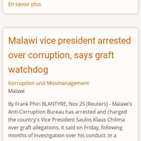
En savoir plus
sur
Seit
6.11.2022:
Paul
Biya
Malawi vice president arrested
herrscht
in
over corruption, says graft
Kamerun
seit
watchdog
40
Jahren
Korruption und Missmanagement
Malawi
By Frank Phiri BLANTYRE, Nov 25 (Reuters) - Malawi's
Anti-Corruption Bureau has arrested and charged
the country's Vice President Saulos Klaus Chilima
over graft allegations, it said on Friday, following
months of investigation over his conduct. In a