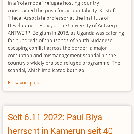
in a ‘role model’ refugee hosting country
constrained the push for accountability. Kristof
Titeca, Associate professor at the Institute of
Development Policy at the University of Antwerp
ANTWERP, Belgium In 2018, as Uganda was catering
for hundreds of thousands of South Sudanese
escaping conflict across the border, a major
corruption and mismanagement scandal hit the
country's widely praised refugee programme. The
scandal, which implicated both go
En savoir plus
sur
Who
paid
the
price
Seit 6.11.2022: Paul Biya
for
Uganda’s
herrscht in Kamerun seit 40