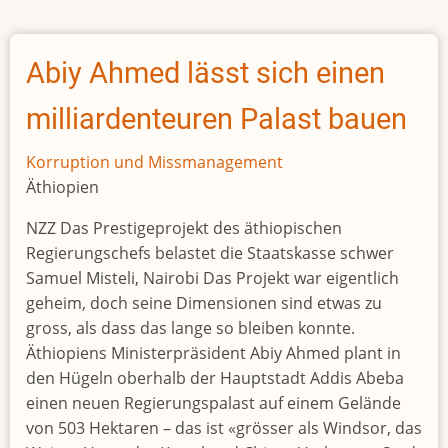
Ex-
Finanzminister
an
Abiy Ahmed lässt sich einen
die
USA
milliardenteuren Palast bauen
ausgeliefert
Korruption und Missmanagement
Äthiopien
NZZ Das Prestigeprojekt des äthiopischen
Regierungschefs belastet die Staatskasse schwer
Samuel Misteli, Nairobi Das Projekt war eigentlich
geheim, doch seine Dimensionen sind etwas zu
gross, als dass das lange so bleiben konnte.
Äthiopiens Ministerpräsident Abiy Ahmed plant in
den Hügeln oberhalb der Hauptstadt Addis Abeba
einen neuen Regierungspalast auf einem Gelände
von 503 Hektaren – das ist «grösser als Windsor, das