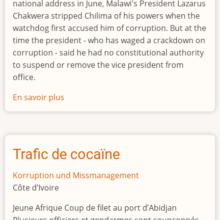
national address in June, Malawi's President Lazarus
Chakwera stripped Chilima of his powers when the
watchdog first accused him of corruption. But at the
time the president - who has waged a crackdown on
corruption - said he had no constitutional authority
to suspend or remove the vice president from
office.
En savoir plus
sur
Malawi
vice
president
arrested
Trafic de cocaïne
over
corruption,
Korruption und Missmanagement
says
Côte d’Ivoire
graft
Jeune Afrique Coup de filet au port d’Abidjan
watchdog
Plusieurs officiers et gendarmes sont soupçonnés