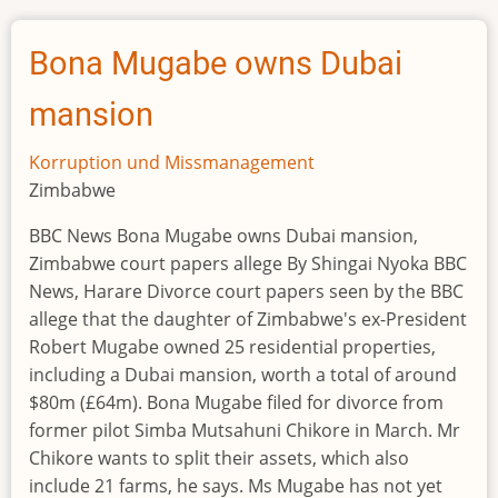
$900,000
in
Bona Mugabe owns Dubai
DRC
mobile
mansion
cash
fraud
Korruption und Missmanagement
Zimbabwe
BBC News Bona Mugabe owns Dubai mansion,
Zimbabwe court papers allege By Shingai Nyoka BBC
News, Harare Divorce court papers seen by the BBC
allege that the daughter of Zimbabwe's ex-President
Robert Mugabe owned 25 residential properties,
including a Dubai mansion, worth a total of around
$80m (£64m). Bona Mugabe filed for divorce from
former pilot Simba Mutsahuni Chikore in March. Mr
Chikore wants to split their assets, which also
include 21 farms, he says. Ms Mugabe has not yet