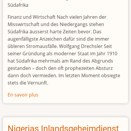
Südafrika
Finanz und Wirtschaft Nach vielen Jahren der
Misswirtschaft und des Niedergangs stehen
Südafrika äusserst harte Zeiten bevor. Das
augenfälligste Anzeichen dafür sind die immer
übleren Stromausfälle. Wolfgang Drechsler Seit
seiner Gründung als moderner Staat im Jahr 1910
hat Südafrika mehrmals am Rand des Abgrunds
gestanden – doch den oft prophezeiten Absturz
dann doch vermieden. Im letzten Moment obsiegte
stets die Vernunft.
En savoir plus
sur
Kein
Licht
am
Ende
Nigerias Inlandsgeheimdienst