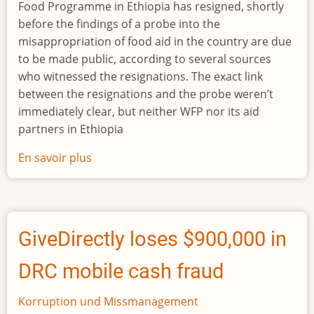
Food Programme in Ethiopia has resigned, shortly
before the findings of a probe into the
misappropriation of food aid in the country are due
to be made public, according to several sources
who witnessed the resignations. The exact link
between the resignations and the probe weren’t
immediately clear, but neither WFP nor its aid
partners in Ethiopia
En savoir plus
sur
WFP
leadership
in
Ethiopia
GiveDirectly loses $900,000 in
resigns
amid
DRC mobile cash fraud
aid
diversion
Korruption und Missmanagement