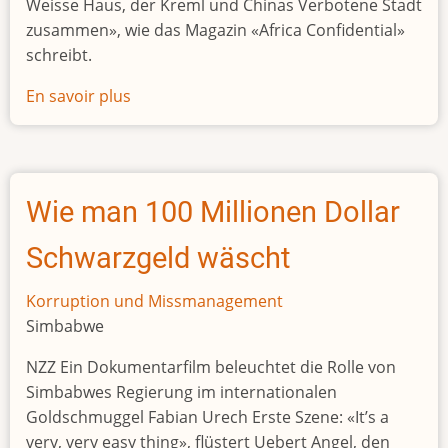
Weisse Haus, der Kreml und Chinas Verbotene Stadt
zusammen», wie das Magazin «Africa Confidential»
schreibt.
En savoir plus
sur
Abiy
Ahmed
lässt
sich
Wie man 100 Millionen Dollar
einen
milliardenteuren
Schwarzgeld wäscht
Palast
bauen
Korruption und Missmanagement
Simbabwe
NZZ Ein Dokumentarfilm beleuchtet die Rolle von
Simbabwes Regierung im internationalen
Goldschmuggel Fabian Urech Erste Szene: «It’s a
very, very easy thing», flüstert Uebert Angel, den