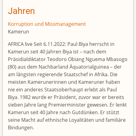
refugee
fraud
Jahren
scandal
(and
Korruption und Missmanagement
who
Kamerun
didn’t)?
AFRICA live Seit 6.11.2022: Paul Biya herrscht in
Kamerun seit 40 Jahren Biya ist – nach dem
Präsidialdiktator Teodoro Obiang Nguema Mbasogo
(80) aus dem Nachbarland Äquatorialguinea – der
am längsten regierende Staatschef in Afrika. Die
meisten Kamerunerinnen und Kameruner haben
nie ein anderes Staatsoberhaupt erlebt als Paul
Biya. 1982 wurde er Präsident, zuvor war er bereits
sieben Jahre lang Premierminister gewesen. Er lenkt
Kamerun seit 40 Jahre nach Gutdünken. Er stützt
seine Macht auf ethnische Loyalitäten und familiäre
Bindungen.