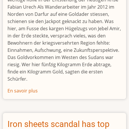
Fabian Urech Als Wanderarbeiter im Jahr 2012 im
Norden von Darfur auf eine Goldader stiessen,
schienen sie den Jackpot geknackt zu haben. Was
hier, am Fusse des kargen Hügelzugs von Jebel Amir,
in der Erde steckte, versprach vieles, was den
Bewohnern der kriegsversehrten Region fehlte:
Einnahmen, Aufschwung, eine Zukunftsperspektive.
Das Goldvorkommen im Westen des Sudans war
riesig. Wer hier fünfzig Kilogramm Erde abtrage,
finde ein Kilogramm Gold, sagten die ersten
Schürfer.
En savoir plus
sur
Schmuggelgeschäfte
mit
dem
Kreml
Iron sheets scandal has top
und