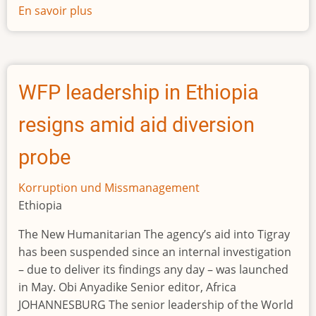
En savoir plus
sur
Nigerias
Inlandsgeheimdienst
nimmt
Zentralbankchef
WFP leadership in Ethiopia
fest
resigns amid aid diversion
probe
Korruption und Missmanagement
Ethiopia
The New Humanitarian The agency’s aid into Tigray
has been suspended since an internal investigation
– due to deliver its findings any day – was launched
in May. Obi Anyadike Senior editor, Africa
JOHANNESBURG The senior leadership of the World