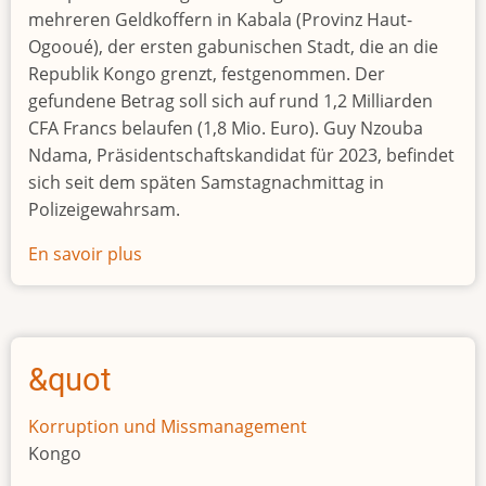
mehreren Geldkoffern in Kabala (Provinz Haut-
Ogooué), der ersten gabunischen Stadt, die an die
Republik Kongo grenzt, festgenommen. Der
gefundene Betrag soll sich auf rund 1,2 Milliarden
CFA Francs belaufen (1,8 Mio. Euro). Guy Nzouba
Ndama, Präsidentschaftskandidat für 2023, befindet
sich seit dem späten Samstagnachmittag in
Polizeigewahrsam.
En savoir plus
sur
Oppositionspolitiker
Guy
Nzouba
Ndama
&quot
bei
Rückkehr
Korruption und Missmanagement
aus
Kongo
dem