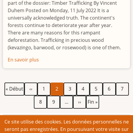
part of the dossier: Timber Trafficking By Vincent
hatte
Duhem Posted on Monday, 11 July 2022 It is a
universally acknowledged truth. The continent's
forests continue to deteriorate year after year.
There are many reasons for this rampant
deforestation. Trafficking in precious wood
(kevazingo, barwood, or rosewood) is one of them.
En savoir plus
sur
Timber
trafficking:
The
Première
Page
Page
Page
Page
Page
Page
Page
Page
Pagination
« Début
‹‹
1
2
3
4
5
6
7
hidden
page
précédente
courante
history
Page
Page
Page
Dernière
8
9
…
››
Fin »
of
suivante
page
looting
Ce site utilise des cookies. Les données personnelles ne
© 2026 Appel de Bonn. Tous droits réservés.
seront pas enregistrées. En poursuivant votre visite sur