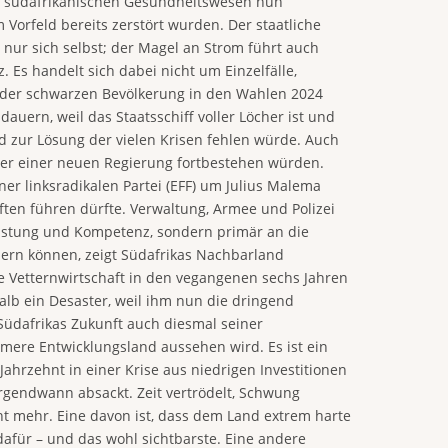
em südafrikanischen Gesundheitswesen nun
Vorfeld bereits zerstört wurden. Der staatliche
 nur sich selbst; der Magel an Strom führt auch
Es handelt sich dabei nicht um Einzelfälle,
in der schwarzen Bevölkerung in den Wahlen 2024
auern, weil das Staatsschiff voller Löcher ist und
eld zur Lösung der vielen Krisen fehlen würde. Auch
nter einer neuen Regierung fortbestehen würden.
 linksradikalen Partei (EFF) um Julius Malema
ten führen dürfte. Verwaltung, Armee und Polizei
Leistung und Kompetenz, sondern primär an die
uern können, zeigt Südafrikas Nachbarland
e Vetternwirtschaft in den vegangenen sechs Jahren
alb ein Desaster, weil ihm nun die dringend
Südafrikas Zukunft auch diesmal seiner
ere Entwicklungsland aussehen wird. Es ist ein
Jahrzehnt in einer Krise aus niedrigen Investitionen
irgendwann absackt. Zeit vertrödelt, Schwung
ht mehr. Eine davon ist, dass dem Land extrem harte
dafür – und das wohl sichtbarste. Eine andere