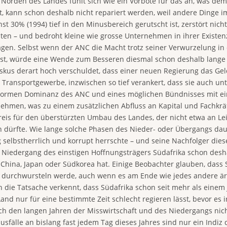
 Norden des Landes fühlt sich wie ein Vorbote für das an, was d
 kann schon deshalb nicht repariert werden, weil andere Dinge im 
 30% (1994) tief in den Minusbereich gerutscht ist, zerstört nicht
n – und bedroht kleine wie grosse Unternehmen in ihrer Existenz. 
sagen. Selbst wenn der ANC die Macht trotz seiner Verwurzelung 
 ist, würde eine Wende zum Besseren diesmal schon deshalb lange d
r Fiskus derart hoch verschuldet, dass einer neuen Regierung das G
 Transportgewerbe, inzwischen so tief verankert, dass sie auch u
ormen Dominanz des ANC und eines möglichen Bündnisses mit einer
ehmen, was zu einem zusätzlichen Abfluss an Kapital und Fachkräf
Preis für den überstürzten Umbau des Landes, der nicht etwa an 
en dürfte. Wie lange solche Phasen des Nieder- oder Übergangs da
selbstherrlich und korrupt herrschte – und seine Nachfolger dies
er Niedergang des einstigen Hoffnungsträgers Südafrika schon desh
 China, Japan oder Südkorea hat. Einige Beobachter glauben, dass 
 durchwursteln werde, auch wenn es am Ende wie jedes andere ärm
h die Tatsache verkennt, dass Südafrika schon seit mehr als einem 
nd nur für eine bestimmte Zeit schlecht regieren lässt, bevor es 
nach den langen Jahren der Misswirtschaft und des Niedergangs nic
fälle an bislang fast jedem Tag dieses Jahres sind nur ein Indiz 