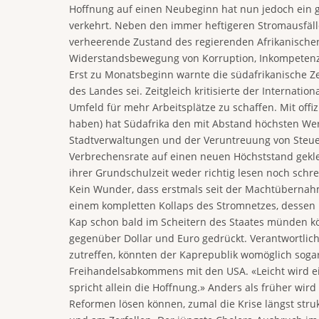
Hoffnung auf einen Neubeginn hat nun jedoch ein g
verkehrt. Neben den immer heftigeren Stromausfälle
verheerende Zustand des regierenden Afrikanischen
Widerstandsbewegung von Korruption, Inkompetenz un
Erst zu Monatsbeginn warnte die südafrikanische Zen
des Landes sei. Zeitgleich kritisierte der Interna
Umfeld für mehr Arbeitsplätze zu schaffen. Mit offiz
haben) hat Südafrika den mit Abstand höchsten Wert
Stadtverwaltungen und der Veruntreuung von Steuer
Verbrechensrate auf einen neuen Höchststand geklet
ihrer Grundschulzeit weder richtig lesen noch sch
Kein Wunder, dass erstmals seit der Machtübernahm
einem kompletten Kollaps des Stromnetzes, dessen
Kap schon bald im Scheitern des Staates münden kön
gegenüber Dollar und Euro gedrückt. Verantwortlich 
zutreffen, könnten der Kaprepublik womöglich soga
Freihandelsabkommens mit den USA. «Leicht wird ei
spricht allein die Hoffnung.» Anders als früher wir
Reformen lösen können, zumal die Krise längst struk