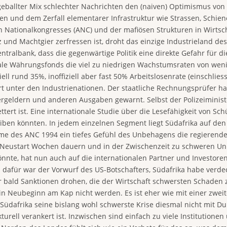
eballter Mix schlechter Nachrichten den (naiven) Optimismus von 
n und dem Zerfall elementarer Infrastruktur wie Strassen, Schien
 Nationalkongresses (ANC) und der mafiösen Strukturen in Wirtsch
d Machtgier zerfressen ist, droht das einzige Industrieland des
tralbank, dass die gegenwärtige Politik eine direkte Gefahr für di
tionale Währungsfonds die viel zu niedrigen Wachstumsraten von we
iell rund 35%, inoffiziell aber fast 50% Arbeitslosenrate (einschlie
 unter den Industrienationen. Der staatliche Rechnungsprüfer hat
geldern und anderen Ausgaben gewarnt. Selbst der Polizeiminist
tert ist. Eine internationale Studie über die Lesefähigkeit von S
reiben könnten. In jedem einzelnen Segment liegt Südafrika auf d
e des ANC 1994 ein tiefes Gefühl des Unbehagens die regierende E
 Neustart Wochen dauern und in der Zwischenzeit zu schweren Un
nte, hat nun auch auf die internationalen Partner und Investoren
dafür war der Vorwurf des US-Botschafters, Südafrika habe verdeck
r bald Sanktionen drohen, die der Wirtschaft schwersten Schaden 
n Neubeginn am Kap nicht werden. Es ist eher wie mit einer zweit
d Südafrika seine bislang wohl schwerste Krise diesmal nicht mit 
turell verankert ist. Inzwischen sind einfach zu viele Institutio