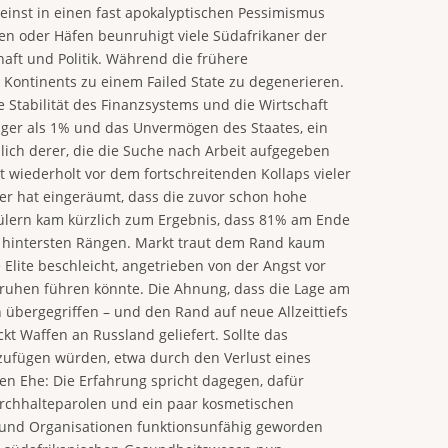
einst in einen fast apokalyptischen Pessimismus
en oder Häfen beunruhigt viele Südafrikaner der
aft und Politik. Während die frühere
 Kontinents zu einem Failed State zu degenerieren.
e Stabilität des Finanzsystems und die Wirtschaft
niger als 1% und das Unvermögen des Staates, ein
sslich derer, die die Suche nach Arbeit aufgegeben
 wiederholt vor dem fortschreitenden Kollaps vieler
er hat eingeräumt, dass die zuvor schon hohe
chülern kam kürzlich zum Ergebnis, dass 81% am Ende
en hintersten Rängen. Markt traut dem Rand kaum
lite beschleicht, angetrieben von der Angst vor
ruhen führen könnte. Die Ahnung, dass die Lage am
 übergegriffen – und den Rand auf neue Allzeittiefs
t Waffen an Russland geliefert. Sollte das
zufügen würden, etwa durch den Verlust eines
en Ehe: Die Erfahrung spricht dagegen, dafür
Durchhalteparolen und ein paar kosmetischen
nen und Organisationen funktionsunfähig geworden