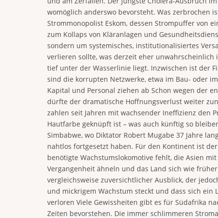
und am Zerfallen. Der jüngste Cholera-Ausbruch im
womöglich anderswo bevorsteht. Was zerbrochen ist,
Strommonopolist Eskom, dessen Strompuffer von einst
zum Kollaps von Kläranlagen und Gesundheitsdienste
sondern um systemisches, institutionalisiertes Ver
verlieren sollte, was derzeit eher unwahrscheinlich
tief unter der Wasserlinie liegt. Inzwischen ist de
sind die korrupten Netzwerke, etwa im Bau- oder im
Kapital und Personal ziehen ab Schon wegen der en
dürfte der dramatische Hoffnungsverlust weiter zun
zahlen seit Jahren mit wachsender Ineffizienz den 
Hautfarbe geknüpft ist – was auch künftig so bleib
Simbabwe, wo Diktator Robert Mugabe 37 Jahre lang 
nahtlos fortgesetzt haben. Für den Kontinent ist d
benötigte Wachstumslokomotive fehlt, die Asien mit
Vergangenheit ähneln und das Land sich wie früher
vergleichsweise zuversichtlicher Ausblick, der jedoc
und mickrigem Wachstum steckt und dass sich ein La
verloren Viele Gewissheiten gibt es für Südafrika 
Zeiten bevorstehen. Die immer schlimmeren Stromaus