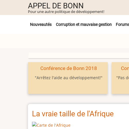
Aller
APPEL DE BONN
au
Pour une autre politique de développement!
contenu
Untermenü
principal
Nouveautés
Corruption et mauvaise gestion
Forum
Conférence de Bonn 2018
Con
"Arrêtez l'aide au développement!"
"Pas d
La vraie taille de l'Afrique