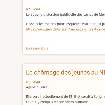
Nouveau
Lorsque la distorsion habituelle des cartes de Me
Lisez ici les raisons pour lesquelles l'Afrique est
https://www.geo.de/wissen/mercator-projektion-w
En savoir plus
sur
La
vraie
taille
de
Le chômage des jeunes au Ni
l'Afrique
Nouveau
Agenzia Fides
Elle serait actuellement de 53 % et serait à l'or
rituels, y compris les sacrifices humains.