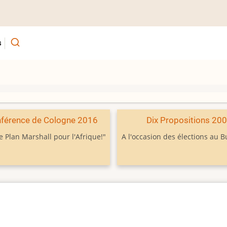
s
férence de Cologne 2016
Dix Propositions 20
e Plan Marshall pour l'Afrique!"
A l'occasion des élections au 