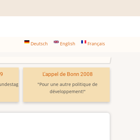
Deutsch
English
Français
09
L'appel de Bonn 2008
Bundestag
"Pour une autre politique de
développement!"