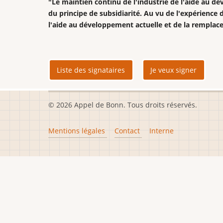
"Le maintien continu de l'industrie de l'aide au dé
du principe de subsidiarité. Au vu de l'expérience d
l'aide au développement actuelle et de la remplac
Liste des signataires
Je veux signer
© 2026 Appel de Bonn. Tous droits réservés.
Footer
Mentions légales
Contact
Interne
menu