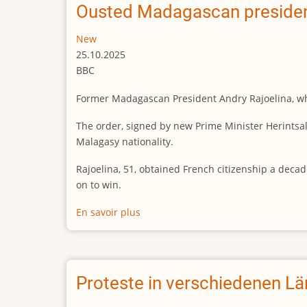
überall
Ousted Madagascan president
New
25.10.2025
BBC
Former Madagascan President Andry Rajoelina, who
The order, signed by new Prime Minister Herintsala
Malagasy nationality.
Rajoelina, 51, obtained French citizenship a decad
on to win.
En savoir plus
sur
Ousted
Madagascan
president
stripped
Proteste in verschiedenen Lä
of
citizenship