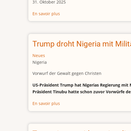
31. Oktober 2025
En savoir plus
sur
Oppositionspartei:
Rund
700
Tote
Trump droht Nigeria mit Milit
bei
Unruhen
Neues
nach
Nigeria
Wahlen
Vorwurf der Gewalt gegen Christen
in
Tansania
US-Präsident Trump hat Nigerias Regierung mit Mi
Präsident Tinubu hatte schon zuvor Vorwürfe der
En savoir plus
sur
Trump
droht
Nigeria
mit