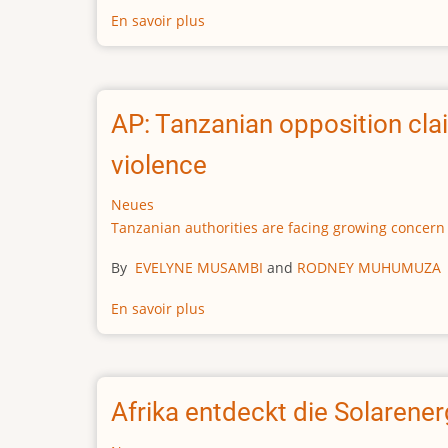
En savoir plus
sur
mit
Achgut.com:
Kalaschnikows»
Entwicklungshilfe:
Wann
geht
AP: Tanzanian opposition clai
das
Belehren
violence
und
Moralisieren
Neues
zu
Tanzanian authorities are facing growing concern o
Ende?
By
EVELYNE MUSAMBI
and
RODNEY MUHUMUZA
En savoir plus
sur
AP:
Tanzanian
opposition
claims
Afrika entdeckt die Solarene
security
forces