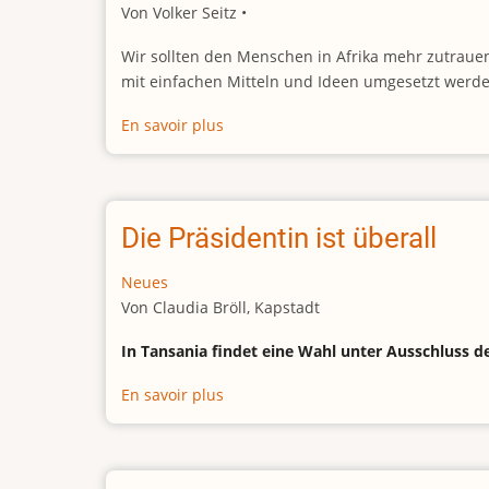
Von Volker Seitz •
97%
of
Wir sollten den Menschen in Afrika mehr zutrauen 
the
mit einfachen Mitteln und Ideen umgesetzt werden
vote
En savoir plus
sur
Hilfe
für
Afrika:
Wenn
Die Präsidentin ist überall
gute
Ideen
Neues
nicht
Von Claudia Bröll, Kapstadt
teuer
In Tansania findet eine Wahl unter Ausschluss d
genug
sind
En savoir plus
sur
Die
Präsidentin
ist