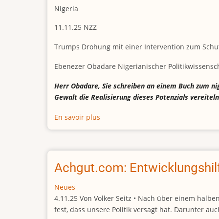
Nigeria
11.11.25 NZZ
Trumps Drohung mit einer Intervention zum Schut
Ebenezer Obadare Nigerianischer Politikwissensc
Herr Obadare, Sie schreiben an einem Buch zum nige
Gewalt die Realisierung dieses Potenzials vereiteln
En savoir plus
sur
«Die
Kämpfer
von
Boko
Achgut.com: Entwicklungshil
Haram
sind
Neues
keine
4.11.25 Von Volker Seitz • Nach über einem halbe
Greta
fest, dass unsere Politik versagt hat. Darunter au
Thunbergs