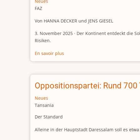
Neues
are
FAZ
secretly
Von HANNA DECKER und JENS GIESEL
dumping
bodies
3. November 2025 · Der Kontinent entdeckt die S
after
Risiken.
election
violence
En savoir plus
sur
Afrika
entdeckt
die
Solarenergie
Oppositionspartei: Rund 700
–
mit
Neues
PV-
Tansania
Modulen
Der Standard
aus
China
Alleine in der Hauptstadt Daressalam soll es et