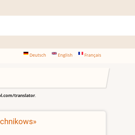
Deutsch
English
Français
.com/translator
.
schnikows»