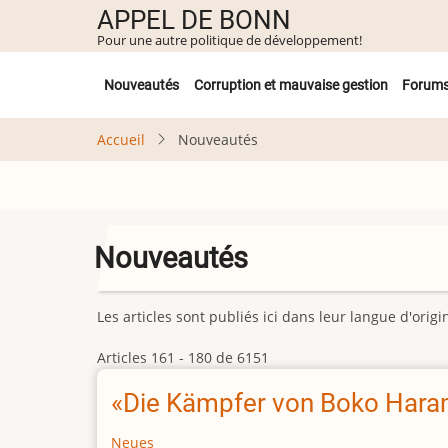
Aller
APPEL DE BONN
au
Pour une autre politique de développement!
contenu
Untermenü
principal
Nouveautés
Corruption et mauvaise gestion
Forum
Accueil
Nouveautés
Nouveautés
Les articles sont publiés ici dans leur langue d'ori
Articles 161 - 180 de 6151
«Die Kämpfer von Boko Haram
Neues