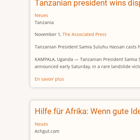
Tanzanian president wins dis
Militäreinsatz
Neues
Tanzania
November 1,
The Associated Press
Tanzanian President Samia Suluhu Hassan casts he
KAMPALA, Uganda — Tanzanian President Samia Sulu
announced early Saturday, in a rare landslide vict
En savoir plus
sur
Tanzanian
president
wins
disputed
Hilfe für Afrika: Wenn gute I
election
with
Neues
more
Achgut.com
than