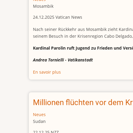
Trump
Mosambik
spricht
24.12.2025 Vatican News
von
„Hölle
Nach seiner Rückkehr aus Mosambik zieht Kardinal
auf
seinem Besuch in der Krisenregion Cabo Delgado,
Erden“
Kardinal Parolin ruft Jugend zu Frieden und Ver
Andrea Tornielli - Vatikanstadt
En savoir plus
sur
Mosambik:
Parolin
warnt
vor
Millionen flüchten vor dem K
„vergessenem
Konflikt“
Neues
Sudan
22.12.25 NZZ