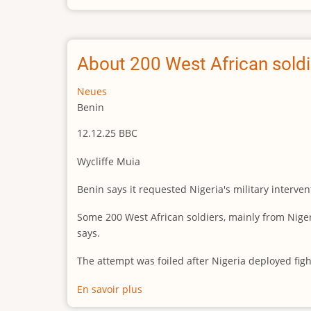
Auch
Japan
vollzieht
Strategiewechsel
About 200 West African soldier
in
der
Neues
Entwicklungspolitik
Benin
12.12.25 BBC
Wycliffe Muia
Benin says it requested Nigeria's military intervent
Some 200 West African soldiers, mainly from Niger
says.
The attempt was foiled after Nigeria deployed figh
En savoir plus
sur
About