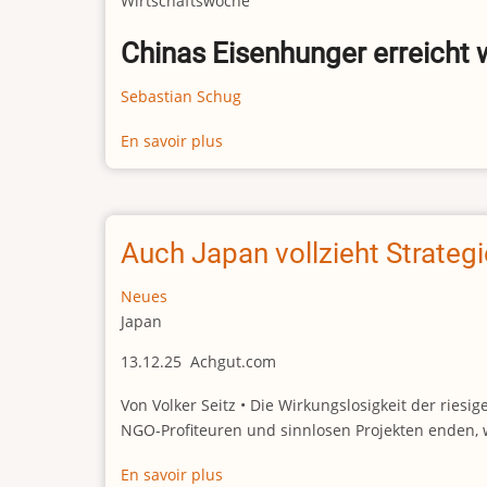
Wirtschaftswoche
Chinas Eisenhunger erreicht w
Sebastian Schug
En savoir plus
sur
Eisenmine
in
Guinea
Auch Japan vollzieht Strategi
Neues
Japan
13.12.25 Achgut.com
Von Volker Seitz • Die Wirkungslosigkeit der rie
NGO-Profiteuren und sinnlosen Projekten enden, wu
En savoir plus
sur