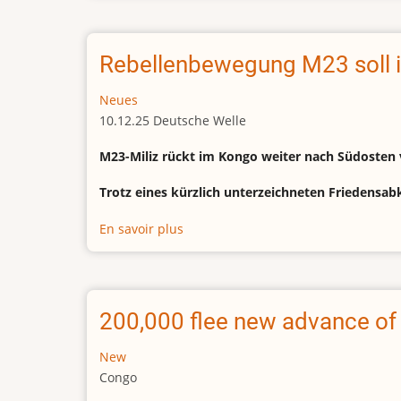
200
West
African
Rebellenbewegung M23 soll in
soldiers
in
Neues
Benin
10.12.25 Deutsche Welle
for
M23-Miliz rückt im Kongo weiter nach Südosten 
'clean-
up'
Trotz eines kürzlich unterzeichneten Friedens
after
failed
En savoir plus
sur
coup
Rebellenbewegung
M23
soll
in
200,000 flee new advance of
die
Stadt
New
Uvira
Congo
in