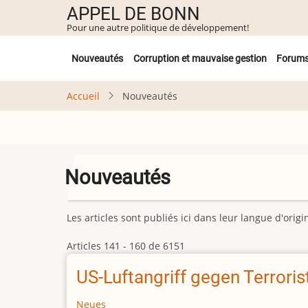
Aller
APPEL DE BONN
au
Pour une autre politique de développement!
contenu
Untermenü
principal
Nouveautés
Corruption et mauvaise gestion
Forum
Accueil
Nouveautés
Nouveautés
Les articles sont publiés ici dans leur langue d'ori
Articles 141 - 160 de 6151
US-Luftangriff gegen Terroris
Neues