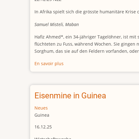
In Afrika spielt sich die grösste humanitäre Krise
Samuel Misteli, Maban
Hafiz Ahmed*, ein 34-jähriger Tagelöhner, ist mit
flüchteten zu Fuss, während Wochen. Sie gingen n
Sorghum, das sie auf den Feldern vorfanden, ode
En savoir plus
sur
Millionen
flüchten
vor
dem
Eisenmine in Guinea
Krieg
im
Neues
Sudan
Guinea
16.12.25