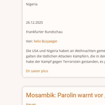
Nigeria
26.12.2025
Frankfurter Rundschau
Von:
Felix Busjaeger
Die USA und Nigeria haben an Weihnachten gemein
galten die tödlichen Attacken Kämpfern, die in d
habe der Kampf gegen Terroristen gestanden, es 
En savoir plus
sur
US-
Luftangriff
gegen
Terroristen
Mosambik: Parolin warnt vor
in
Nigeria:
Neues