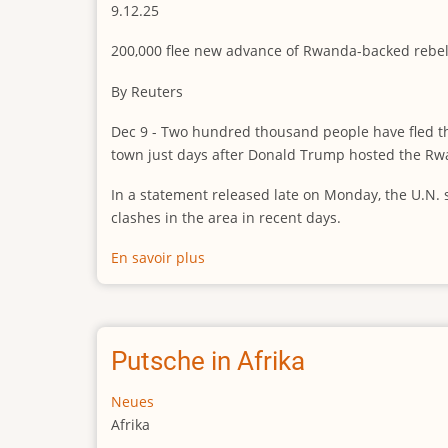
9.12.25
der
Provinz
200,000 flee new advance of Rwanda-backed rebe
Süd-
Kivu
By Reuters
eingedrungen
sein.
Dec 9 - Two hundred thousand people have fled th
town just days after Donald Trump hosted the Rw
In a statement released late on Monday, the U.N. s
clashes in the area in recent days.
En savoir plus
sur
200,000
flee
new
advance
Putsche in Afrika
of
Rwanda-
Neues
backed
Afrika
rebels