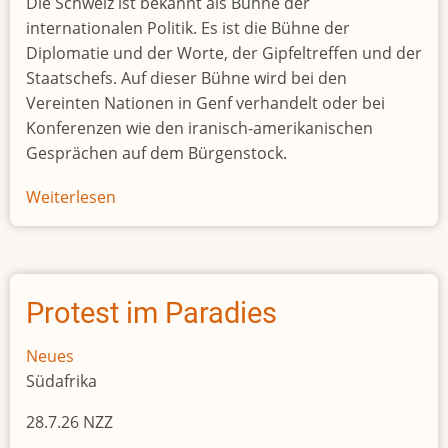
Die Schweiz ist bekannt als Bühne der
internationalen Politik. Es ist die Bühne der
Diplomatie und der Worte, der Gipfeltreffen und der
Staatschefs. Auf dieser Bühne wird bei den
Vereinten Nationen in Genf verhandelt oder bei
Konferenzen wie den iranisch-amerikanischen
Gesprächen auf dem Bürgenstock.
Weiterlesen
über
Schweizer
Rohstoffhändler
geben
Entwicklungsländern
Protest im Paradies
Kredite
in
Neues
Milliardenhöhe
Südafrika
28.7.26 NZZ