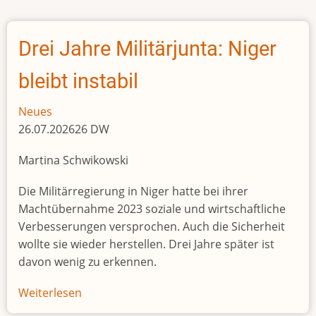
satt,
morgen
abhängig:
Drei Jahre Militärjunta: Niger
NGO-
Ernährungsprogramme
bleibt instabil
untergraben
die
Neues
Selbsthilfe
26.07.202626 DW
Martina Schwikowski
Die Militärregierung in Niger hatte bei ihrer
Machtübernahme 2023 soziale und wirtschaftliche
Verbesserungen versprochen. Auch die Sicherheit
wollte sie wieder herstellen. Drei Jahre später ist
davon wenig zu erkennen.
Weiterlesen
über
Drei