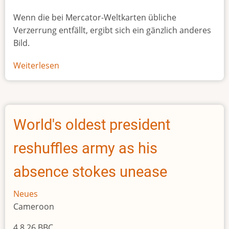
Wenn die bei Mercator-Weltkarten übliche
Verzerrung entfällt, ergibt sich ein gänzlich anderes
Bild.
Weiterlesen
über
Afrikas
wahre
Größe
World's oldest president
reshuffles army as his
absence stokes unease
Neues
Cameroon
4.8.26 BBC