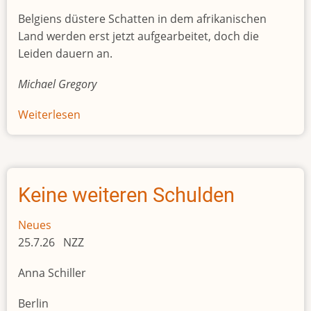
Belgiens düstere Schatten in dem afrikanischen
Land werden erst jetzt aufgearbeitet, doch die
Leiden dauern an.
Michael Gregory
Weiterlesen
über
Der
Kongo
als
Objekt
Keine weiteren Schulden
der
Begierde
Neues
25.7.26 NZZ
Anna Schiller
Berlin