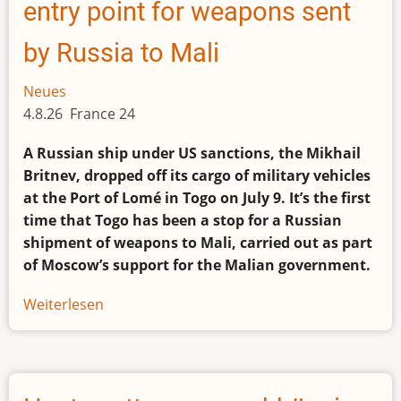
as
entry point for weapons sent
his
absence
by Russia to Mali
stokes
unease
Neues
4.8.26 France 24
A Russian ship under US sanctions, the Mikhail
Britnev, dropped off its cargo of military vehicles
at the Port of Lomé in Togo on July 9. It’s the first
time that Togo has been a stop for a Russian
shipment of weapons to Mali, carried out as part
of Moscow’s support for the Malian government.
Weiterlesen
über
How
Togo
has
become