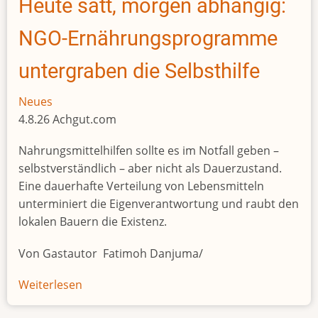
Heute satt, morgen abhängig:
a
new
NGO-Ernährungsprogramme
entry
point
untergraben die Selbsthilfe
for
weapons
Neues
sent
4.8.26 Achgut.com
by
Nahrungsmittelhilfen sollte es im Notfall geben –
Russia
selbstverständlich – aber nicht als Dauerzustand.
to
Eine dauerhafte Verteilung von Lebensmitteln
Mali
unterminiert die Eigenverantwortung und raubt den
lokalen Bauern die Existenz.
Von Gastautor Fatimoh Danjuma/
Weiterlesen
über
Heute