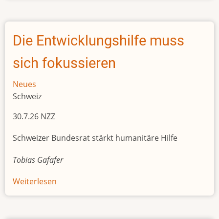
Jahre
Militärjunta:
Niger
Die Entwicklungshilfe muss
bleibt
instabil
sich fokussieren
Neues
Schweiz
30.7.26 NZZ
Schweizer Bundesrat stärkt humanitäre Hilfe
Tobias Gafafer
Weiterlesen
über
Die
Entwicklungshilfe
muss