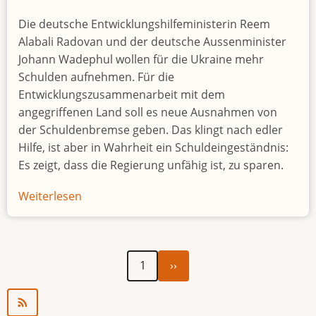
Die deutsche Entwicklungshilfeministerin Reem
Alabali Radovan und der deutsche Aussenminister
Johann Wadephul wollen für die Ukraine mehr
Schulden aufnehmen. Für die
Entwicklungszusammenarbeit mit dem
angegriffenen Land soll es neue Ausnahmen von
der Schuldenbremse geben. Das klingt nach edler
Hilfe, ist aber in Wahrheit ein Schuldeingeständnis:
Es zeigt, dass die Regierung unfähig ist, zu sparen.
Weiterlesen
über
Keine
weiteren
Schulden
Nächste
Seitennummerierung
1
››
Seite