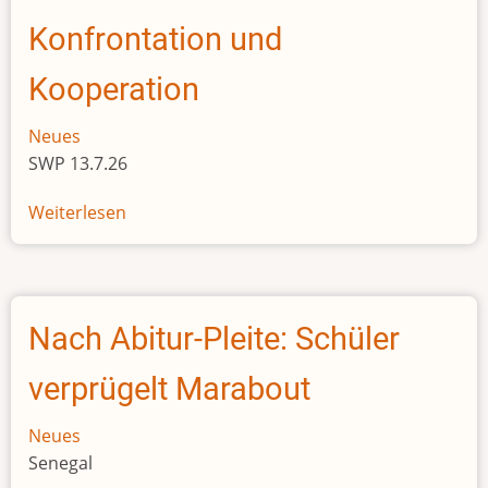
Sudan
Konfrontation und
Kooperation
Neues
SWP 13.7.26
Weiterlesen
über
ECOWAS
und
AES
zwischen
Nach Abitur-Pleite: Schüler
Konfrontation
und
verprügelt Marabout
Kooperation
Neues
Senegal