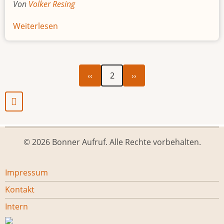
Von
Volker Resing
Weiterlesen
über
ENTWICKLUNGSHILFE: Vom
hohen
Ross
Vorherige
Nächste
Seitennummerierung
‹‹
2
››
Seite
Seite
© 2026 Bonner Aufruf. Alle Rechte vorbehalten.
Footer
Impressum
menu
Kontakt
Intern