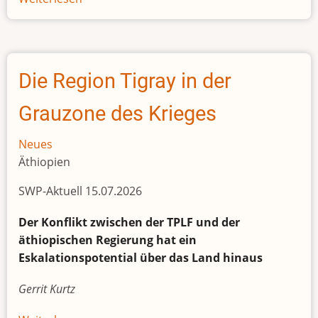
Leben
und
Überleben
im
Die Region Tigray in der
Kongo
Grauzone des Krieges
Neues
Äthiopien
SWP-Aktuell 15.07.2026
Der Konflikt zwischen der TPLF und der
äthiopischen Regierung hat ein
Eskalationspotential über das Land hinaus
Gerrit Kurtz