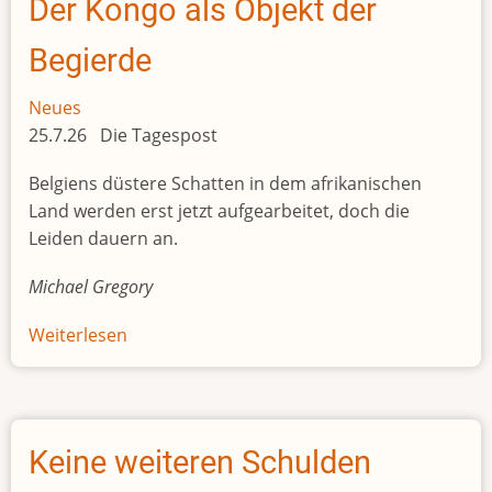
Der Kongo als Objekt der
Begierde
Neues
25.7.26 Die Tagespost
Belgiens düstere Schatten in dem afrikanischen
Land werden erst jetzt aufgearbeitet, doch die
Leiden dauern an.
Michael Gregory
Weiterlesen
über
Der
Kongo
als
Objekt
Keine weiteren Schulden
der