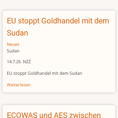
ist
ausser
Kontrolle
EU stoppt Goldhandel mit dem
Sudan
Neues
Sudan
14.7.26 NZZ
EU stoppt Goldhandel mit dem Sudan
Weiterlesen
über
EU
stoppt
Goldhandel
mit
ECOWAS und AES zwischen
dem