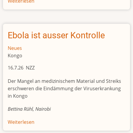
Weiterlesen
über
Die
Region
Tigray
in
Ebola ist ausser Kontrolle
der
Grauzone des Krieges
Neues
Kongo
16.7.26 NZZ
Der Mangel an medizinischem Material und Streiks
erschweren die Eindämmung der Viruserkrankung
in Kongo
Bettina Rühl, Nairobi
Weiterlesen
über
Ebola