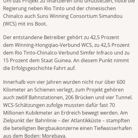
Um das Projekt zu finanzieren und umzusetzen, holte die
Regierung neben Rio Tinto und der chinesischen
Chinalco auch Suns Winning Consortium Simandou
(WCS) mit ins Boot.
Der entstandene Betreiber gehört zu 42,5 Prozent
dem Winning-Hongqiao-Verbund WCS, zu 42,5 Prozent
dem Rio Tinto-Chinalco-Verbund Simfer Infraco und zu
15 Prozent dem Staat Guinea. An diesem Punkt nimmt
die Erfolgsgeschichte Fahrt auf.
Innerhalb von vier Jahren wurden nicht nur über 600
Kilometer an Schienen verlegt, zum Projekt gehören
auch zwölf Bahnstationen, 206 Brücken und vier Tunnel.
WCS-Schätzungen zufolge mussten dafür fast 70
Millionen Kubikmeter an Erdreich bewegt werden. Am
Zielpunkt der Bahnlinie – der Atlantikküste – stampften
die beteiligten Bergbaukonzerne einen Tiefwasserhafen
aus dem Boden: Morebaya.