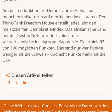
Am besten funktioniert Demokratie in Afrika laut
manchen Indikatoren auf den kleinen Inselstaaten. Der
Think-Tank Freedom House erstellt jedes Jahr den
meistzitierten Demokratie-Index. Das afrikanische Land
mit der besten Note war dort zuletzt die
westafrikanische Inselgruppe Kap Verde. Sie erhielt 92
von 100 möglichen Punkten. Das sind nur vier Punkte
weniger als die Schweiz – und acht Punkte mehr als die
USA.
Diesen Artikel teilen
Diese Website nutzt Cookies. Persönliche Daten werden
© 2026 Bonner Aufruf. Alle Rechte vorbehalten.