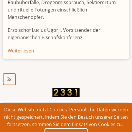
Raubüberfälle, Drogenmissbrauch, Sektierertum
und rituelle Tötungen einschließlich
Menschenopfer.
Erzbischof Lucius Ugorji, Vorsitzender der
nigerianischen Bischofskonferenz
Weiterlesen
über
Jugendarbeitslosigkeit
in
Nigeria
"Zeitbombe"
Diese Website nutzt Cookies. Persönliche Daten werden
© 2026 Bonner Aufruf. Alle Rechte vorbehalten.
nicht gespeichert. Indem Sie den Besuch unserer Seiten
fortsetzen, stimmen Sie dem Einsatz von Cookies zu.
Footer
Impressum
Kontakt
Intern