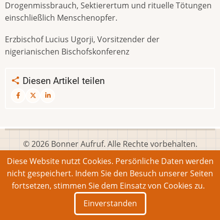
Drogenmissbrauch, Sektierertum und rituelle Tötungen
einschließlich Menschenopfer.
Erzbischof Lucius Ugorji, Vorsitzender der
nigerianischen Bischofskonferenz
Diesen Artikel teilen
© 2026 Bonner Aufruf. Alle Rechte vorbehalten.
Diese Website nutzt Cookies. Persönliche Daten werden
Footer
Impressum
Kontakt
Intern
nicht gespeichert. Indem Sie den Besuch unserer Seiten
menu
Deutsch
English
Français
fortsetzen, stimmen Sie dem Einsatz von Cookies zu.
Einverstanden