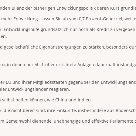
enden Bilanz der bisherigen Entwicklungspolitik deren Kurs grund
mehr Entwicklung. Lassen Sie ab vom 0,7 Prozent-Geberziel, weil es
, Entwicklungshilfe grundsätzlich nur noch als Kredit zu vergeben
men.
e und gesellschaftliche Eigenanstrengungen zu stärken, besonders
ern, in denen bereits früher errichtete Anlagen dauerhaft instandg
r EU und ihrer Mitgliedsstaaten gegenüber den Entwicklungsländ
ler Entwicklungsländer reagieren.
h selbst helfen können, wie China und Indien.
 die nicht bereit sind, ihre Einkünfte, insbesondere aus Bodensch
dem Gemeinwohl dienende, unabhängige und effektive Parlamente d