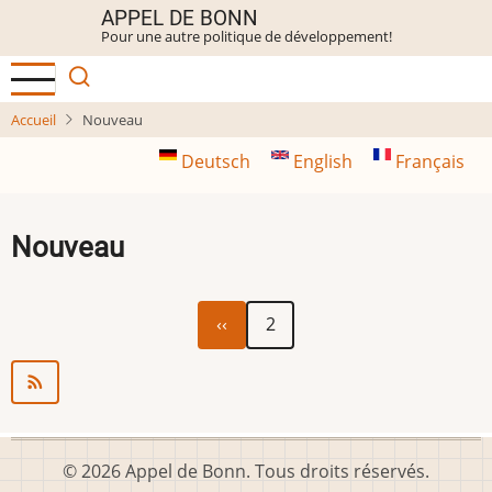
Aller
APPEL DE BONN
Pour une autre politique de développement!
au
contenu
principal
Accueil
Nouveau
Deutsch
English
Français
Nouveau
Page
Pagination
‹‹
2
précédente
© 2026 Appel de Bonn. Tous droits réservés.