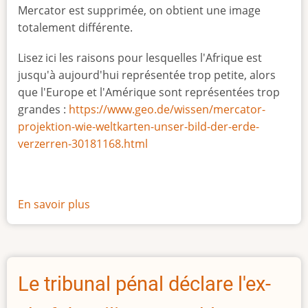
Mercator est supprimée, on obtient une image
totalement différente.
Lisez ici les raisons pour lesquelles l'Afrique est
jusqu'à aujourd'hui représentée trop petite, alors
que l'Europe et l'Amérique sont représentées trop
grandes :
https://www.geo.de/wissen/mercator-
projektion-wie-weltkarten-unser-bild-der-erde-
verzerren-30181168.html
En savoir plus
sur
La
vraie
taille
de
Le tribunal pénal déclare l'ex-
l'Afrique