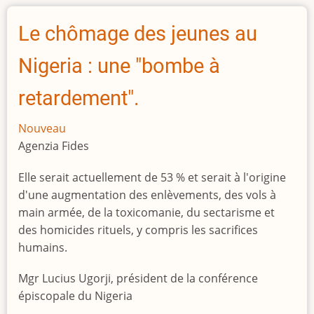
pénal
déclare
Le chômage des jeunes au
l'ex-
chef
Nigeria : une "bombe à
de
milice
retardement".
coupable
Nouveau
Agenzia Fides
Elle serait actuellement de 53 % et serait à l'origine
d'une augmentation des enlèvements, des vols à
main armée, de la toxicomanie, du sectarisme et
des homicides rituels, y compris les sacrifices
humains.
Mgr Lucius Ugorji, président de la conférence
épiscopale du Nigeria