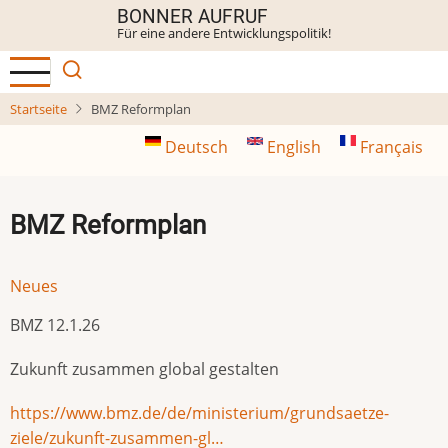
Direkt
BONNER AUFRUF
Für eine andere Entwicklungspolitik!
zum
Inhalt
Startseite
BMZ Reformplan
Deutsch
English
Français
BMZ Reformplan
Neues
BMZ 12.1.26
Zukunft zusammen global gestalten
https://www.bmz.de/de/ministerium/grundsaetze-
ziele/zukunft-zusammen-gl…