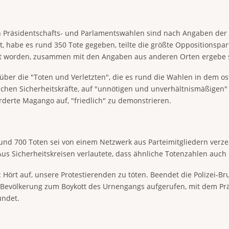
en Präsidentschafts- und Parlamentswahlen sind nach Angaben de
at, habe es rund 350 Tote gegeben, teilte die größte Oppositionsp
et worden, zusammen mit den Angaben aus anderen Orten ergebe s
über die "Toten und Verletzten", die es rund die Wahlen in dem o
ischen Sicherheitskräfte, auf "unnötigen und unverhältnismäßigen"
derte Magango auf, "friedlich" zu demonstrieren.
rund 700 Toten sei von einem Netzwerk aus Parteimitgliedern ver
Aus Sicherheitskreisen verlautete, dass ähnliche Totenzahlen auc
t: Hört auf, unsere Protestierenden zu töten. Beendet die Polizei-B
Bevölkerung zum Boykott des Urnengangs aufgerufen, mit dem Prä
ündet.