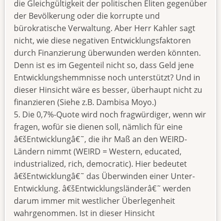
die Gleichgültigkeit der politischen Eliten gegenüber
der Bevölkerung oder die korrupte und
bürokratische Verwaltung. Aber Herr Kahler sagt
nicht, wie diese negativen Entwicklungsfaktoren
durch Finanzierung überwunden werden könnten.
Denn ist es im Gegenteil nicht so, dass Geld jene
Entwicklungshemmnisse noch unterstützt? Und in
dieser Hinsicht wäre es besser, überhaupt nicht zu
finanzieren (Siehe z.B. Dambisa Moyo.)
5. Die 0,7%-Quote wird noch fragwürdiger, wenn wir
fragen, wofür sie dienen soll, nämlich für eine
â€šEntwicklungâ€˜, die ihr Maß an den WEIRD-
Ländern nimmt (WEIRD = Western, educated,
industrialized, rich, democratic). Hier bedeutet
â€šEntwicklungâ€˜ das Überwinden einer Unter-
Entwicklung. â€šEntwicklungsländerâ€˜ werden
darum immer mit westlicher Überlegenheit
wahrgenommen. Ist in dieser Hinsicht