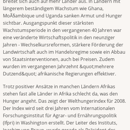
breitet sich auch auf mehr Länder aus. In Ländern mit
längerem beständigem Wachstum wie Ghana,
MoÃ§ambique und Uganda sanken Armut und Hunger
sichtbar. Ausgangspunkt dieser stärksten
Wachstumsperiode in den vergangenen 40 Jahren war
eine veränderte Wirtschaftspolitik in den neunziger
Jahren - Wechselkursreformen, stärkere Förderung der
Landwirtschaft auch im Handelsregime sowie ein Abbau
von Staatsinterventionen, auch bei Preisen. Zudem
wurden im vergangenen Jahrzehnt &quot;mehrere
Dutzend&quot; afrikanische Regierungen effektiver.
Trotz positiver Ansätze in manchen Ländern Afrikas
stehen fast alle Länder in Afrika schlecht da, was den
Hunger angeht. Das zeigt der Welthungerindex für 2008.
Der Index wird seit drei Jahren vom Internationalen
Forschungsinstitut für Agrar- und Ernährungspolitik
(Ifpri) in Washington erstellt. Der Leiter des Instituts,
Joachim von Braun, wurde gerade als Präsident des