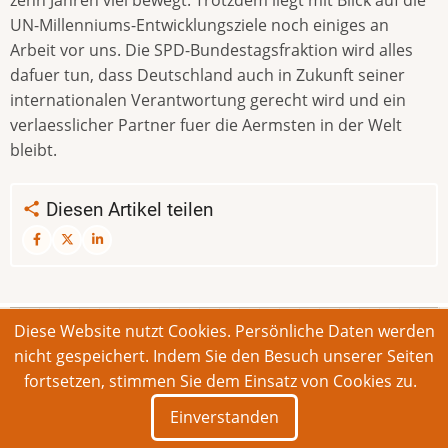
UN-Millenniums-Entwicklungsziele noch einiges an
Arbeit vor uns. Die SPD-Bundestagsfraktion wird alles
dafuer tun, dass Deutschland auch in Zukunft seiner
internationalen Verantwortung gerecht wird und ein
verlaesslicher Partner fuer die Aermsten in der Welt
bleibt.
Diesen Artikel teilen
Diese Website nutzt Cookies. Persönliche Daten werden
© 2026 Bonner Aufruf. Alle Rechte vorbehalten.
nicht gespeichert. Indem Sie den Besuch unserer Seiten
fortsetzen, stimmen Sie dem Einsatz von Cookies zu.
Footer
Impressum
Kontakt
Intern
Einverstanden
menu
Deutsch
English
Français