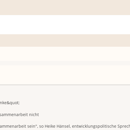
inke&quot;
usammenarbeit nicht
ammenarbeit sein", so Heike Hänsel, entwicklungspolitische Spreche