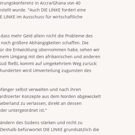
zierungskonferenz in Accra/Ghana von 40
ellt wurde. "Auch DIE LINKE fordert eine
 LINKE im Ausschuss für wirtschaftliche
 dass mehr Geld allein nicht die Probleme des
 noch größere Abhängigkeiten schaffen. Die
 für die Entwicklung übernommen habe, sehen wir
seinem Umgang mit den afrikanischen und anderen
h Süd fließt, kommt auf umgekehrtem Weg zurück:
ahrhunderten wird Umverteilung zugunsten des
pfänger selbst verwalten und nach ihren
ardisierter Konzepte aus dem Norden abgewickelt
 Geberland zu verlassen, direkt an dessen
der untergeordnet ist."
 Ländern des Südens stärken und nicht zu
Deshalb befürwortet DIE LINKE grundsätzlich die