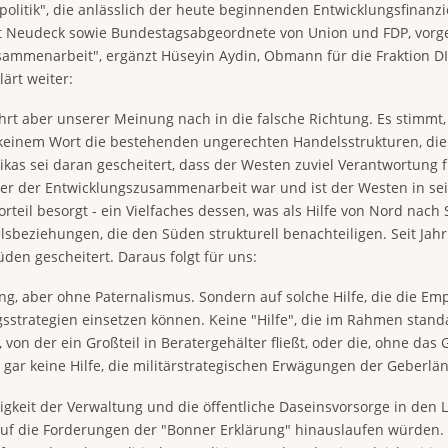
politik", die anlässlich der heute beginnenden Entwicklungsfinan
 Neudeck sowie Bundestagsabgeordnete von Union und FDP, vorgest
mmenarbeit", ergänzt Hüseyin Aydin, Obmann für die Fraktion DIE
ärt weiter:
hrt aber unserer Meinung nach in die falsche Richtung. Es stimmt,
keinem Wort die bestehenden ungerechten Handelsstrukturen, die
ikas sei daran gescheitert, dass der Westen zuviel Verantwortung
kter der Entwicklungszusammenarbeit war und ist der Westen in 
teil besorgt - ein Vielfaches dessen, was als Hilfe von Nord nac
elsbeziehungen, die den Süden strukturell benachteiligen. Seit J
üden gescheitert. Daraus folgt für uns:
ng, aber ohne Paternalismus. Sondern auf solche Hilfe, die die Em
strategien einsetzen können. Keine "Hilfe", die im Rahmen stand
 von der ein Großteil in Beratergehälter fließt, oder die, ohne das
 gar keine Hilfe, die militärstrategischen Erwägungen der Geberlän
gkeit der Verwaltung und die öffentliche Daseinsvorsorge in den
auf die Forderungen der "Bonner Erklärung" hinauslaufen würden. 