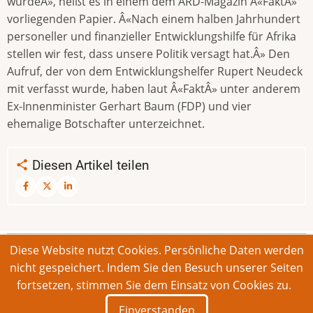
wurdeÂ», heißt es in einem dem ARD-Magazin Â«FaktÂ»
vorliegenden Papier. Â«Nach einem halben Jahrhundert
personeller und finanzieller Entwicklungshilfe für Afrika
stellen wir fest, dass unsere Politik versagt hat.Â» Den
Aufruf, der von dem Entwicklungshelfer Rupert Neudeck
mit verfasst wurde, haben laut Â«FaktÂ» unter anderem
Ex-Innenminister Gerhart Baum (FDP) und vier
ehemalige Botschafter unterzeichnet.
Diesen Artikel teilen
Diese Website nutzt Cookies. Persönliche Daten werden
© 2026 Bonner Aufruf. Alle Rechte vorbehalten.
nicht gespeichert. Indem Sie den Besuch unserer Seiten
fortsetzen, stimmen Sie dem Einsatz von Cookies zu.
Footer
Impressum
Kontakt
Intern
Einverstanden
menu
Deutsch
English
Français