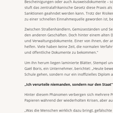
Bescheinigungen oder auch Ausweisdokumente – sol
stuft das zentralafrikanische Gesetz diese Praxis a
Sanktionen geahndet werden kann. Trotz der Risiken
zu einer schnellen Einnahmequelle geworden ist, b
Zwischen Straßenhändlern, Gemüseständen und Secon
den anderen Geschäften. Doch hinter einem alten D
und Verwaltungsdokumente. Einer von ihnen, der ano
helfen. Viele haben keine Zeit, die normalen Verfah
und öffentliche Dokumente zu bekommen.“
Um ihn herum liegen laminierte Blätter, Stempel u
Gaël Boris, ein Unternehmer, berichtet: „Heute bewe
Schule gehen, sondern nur ein inoffizielles Diplom 
„Ich verurteile niemanden, sondern nur den Staat“
Hinter diesem Phänomen verbergen sich mehrere Pro
Papieren während der wiederholten Krisen, aber auch
„Was die Menschen wirklich dazu bringt, gefälschte