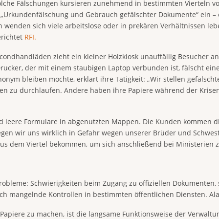
che Fälschungen kursieren zunehmend in bestimmten Vierteln vo
ls „Urkundenfälschung und Gebrauch gefälschter Dokumente“ ein – ei
 wenden sich viele arbeitslose oder in prekären Verhältnissen lebe
erichtet
RFI.
dhandläden zieht ein kleiner Holzkiosk unauffällig Besucher an. 
rucker, der mit einem staubigen Laptop verbunden ist, fälscht ei
nym bleiben möchte, erklärt ihre Tätigkeit: „Wir stellen gefälsch
ren zu durchlaufen. Andere haben ihre Papiere während der Krisen 
nd leere Formulare in abgenutzten Mappen. Die Kunden kommen dis
gen wir uns wirklich in Gefahr wegen unserer Brüder und Schwestern
aus dem Viertel bekommen, um sich anschließend bei Ministerien zu
bleme: Schwierigkeiten beim Zugang zu offiziellen Dokumenten, s
 mangelnde Kontrollen in bestimmten öffentlichen Diensten. Alain 
 Papiere zu machen, ist die langsame Funktionsweise der Verwaltu