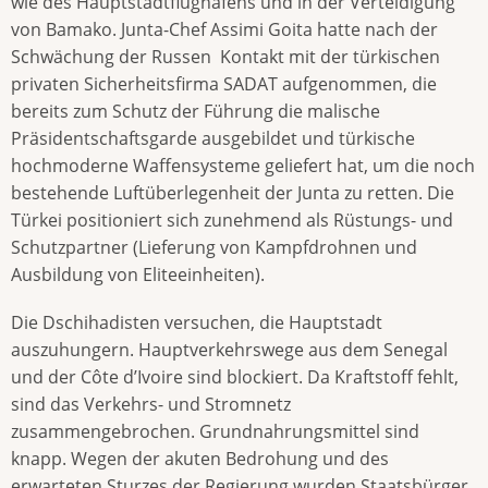
wie des Hauptstadtflughafens und in der Verteidigung
von Bamako. Junta-Chef Assimi Goita hatte nach der
Schwächung der Russen Kontakt mit der türkischen
privaten Sicherheitsfirma SADAT aufgenommen, die
bereits zum Schutz der Führung die malische
Präsidentschaftsgarde ausgebildet und türkische
hochmoderne Waffensysteme geliefert hat, um die noch
bestehende Luftüberlegenheit der Junta zu retten. Die
Türkei positioniert sich zunehmend als Rüstungs- und
Schutzpartner (Lieferung von Kampfdrohnen und
Ausbildung von Eliteeinheiten).
Die Dschihadisten versuchen, die Hauptstadt
auszuhungern. Hauptverkehrswege aus dem Senegal
und der Côte d’Ivoire sind blockiert. Da Kraftstoff fehlt,
sind das Verkehrs- und Stromnetz
zusammengebrochen. Grundnahrungsmittel sind
knapp. Wegen der akuten Bedrohung und des
erwarteten Sturzes der Regierung wurden Staatsbürger