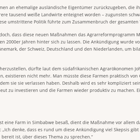
men an ehemalige ausländische Eigentümer zurückzugeben, die ihr
ere tausend weiße Landwirte enteignet worden – zugunsten schw
iese umstrittene Politik führte zum Zusammenbruch der gesamten 
och, dass diese neuen Maßnahmen das Agrarreformprogramm Mug
s den 2000er Jahren hinter sich zu lassen. Die Ankündigung wurde 
änemark, der Schweiz, Deutschland und den Niederlanden, um bil
herzustellen, dürfte laut dem südafrikanischen Agrarökonomen Jo
n, existieren nicht mehr. Man müsste diese Farmen praktisch von G
m sie sie verlassen haben. Deshalb wird es sehr kompliziert sei
eut zu investieren und die Farmen wieder produktiv zu machen. Ein
bst eine Farm in Simbabwe besaß, dient die Maßnahme vor allem da
„Ich denke, dass es rund um diese Ankündigung viel Skepsis gibt
 bereit ist, über dieses Thema zu sprechen.“