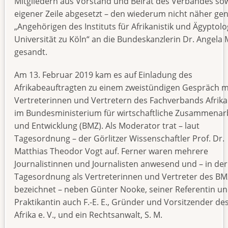
Mitgliedern aus Vorstand und Beirat des Verbandes sow
eigener Zeile abgesetzt – den wiederum nicht näher ge
„Angehörigen des Instituts für Afrikanistik und Ägyptolo
Universität zu Köln“ an die Bundeskanzlerin Dr. Angela 
gesandt.
Am 13. Februar 2019 kam es auf Einladung des
Afrikabeauftragten zu einem zweistündigen Gespräch m
Vertreterinnen und Vertretern des Fachverbands Afrika
im Bundesministerium für wirtschaftliche Zusammenar
und Entwicklung (BMZ). Als Moderator trat – laut
Tagesordnung – der Görlitzer Wissenschaftler Prof. Dr.
Matthias Theodor Vogt auf. Ferner waren mehrere
Journalistinnen und Journalisten anwesend und – in der
Tagesordnung als Vertreterinnen und Vertreter des BM
bezeichnet – neben Günter Nooke, seiner Referentin un
Praktikantin auch F.-E. E., Gründer und Vorsitzender des
Afrika e. V., und ein Rechtsanwalt, S. M.