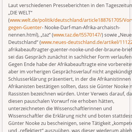
Laut verschiedenen Presseberichten in den Tageszeitu
„DIE WELT“
(
www.welt.de/politik/deutschland/article188761705/Vor
gegen-Guenter
- Nooke-Darf-man-Afrika-archaisch-
nennen.html), „taz“ (
www.taz.de/!5570147/
) sowie „Neue
Deutschland“ (
www.neues-deutschland.de/artikel/1112
afrikabeauftragter-guenter-nooke-und-der-braune-brief
sei das Gespräch zunächst in sachlicher Form verlaufen
Gegen Ende habe der Afrikabeauftragte eine vorbereite
aber im vorherigen Gesprächsverlauf nicht angekündig
Schlusserklärung präsentiert, in der die Afrikanistinnen
Afrikanisten bestätigen sollten, dass sie Günter Nooke n
Rassisten bezeichnen würden. Unter Verweis darauf, da
diesen pauschalen Vorwurf nie erhoben hätten,
unterzeichneten die Wissenschaftlerinnen und
Wissenschaftler die Erklärung nicht und boten stattdes
Günter Nooke zu bescheinigen, seine Tätigkeit „kompet
und „reflektiert“ auszuüben, was dieser wiederum ableh