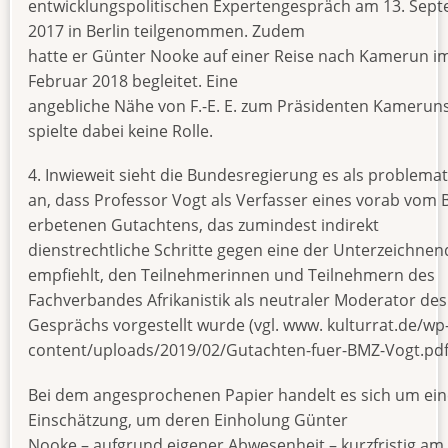
entwicklungspolitischen Expertengespräch am 13. Sep
2017 in Berlin teilgenommen. Zudem
hatte er Günter Nooke auf einer Reise nach Kamerun i
Februar 2018 begleitet. Eine
angebliche Nähe von F.-E. E. zum Präsidenten Kamerun
spielte dabei keine Rolle.
4. Inwieweit sieht die Bundesregierung es als problemat
an, dass Professor Vogt als Verfasser eines vorab vom
erbetenen Gutachtens, das zumindest indirekt
dienstrechtliche Schritte gegen eine der Unterzeichne
empfiehlt, den Teilnehmerinnen und Teilnehmern des
Fachverbandes Afrikanistik als neutraler Moderator des
Gesprächs vorgestellt wurde (vgl. www. kulturrat.de/wp
content/uploads/2019/02/Gutachten-fuer-BMZ-Vogt.pdf
Bei dem angesprochenen Papier handelt es sich um ein
Einschätzung, um deren Einholung Günter
Nooke – aufgrund eigener Abwesenheit – kurzfristig am 