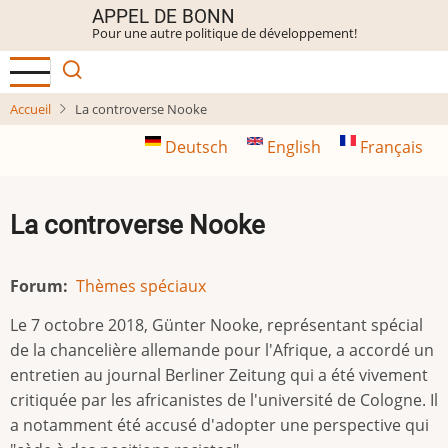
Aller
APPEL DE BONN
Pour une autre politique de développement!
au
contenu
principal
Accueil
La controverse Nooke
Deutsch
English
Français
La controverse Nooke
Forum
Thèmes spéciaux
Le 7 octobre 2018, Günter Nooke, représentant spécial
de la chancelière allemande pour l'Afrique, a accordé un
entretien au journal Berliner Zeitung qui a été vivement
critiquée par les africanistes de l'université de Cologne. Il
a notamment été accusé d'adopter une perspective qui