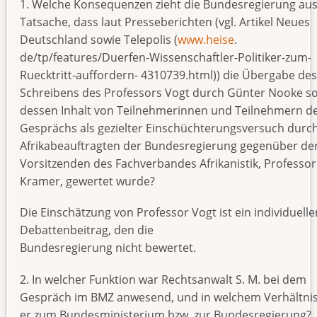
1. Welche Konsequenzen zieht die Bundesregierung aus
Tatsache, dass laut Presseberichten (vgl. Artikel Neues
Deutschland sowie Telepolis (
www.heise
.
de/tp/features/Duerfen-Wissenschaftler-Politiker-zum-
Ruecktritt-auffordern- 4310739.html)) die Übergabe des
Schreibens des Professors Vogt durch Günter Nooke s
dessen Inhalt von Teilnehmerinnen und Teilnehmern d
Gesprächs als gezielter Einschüchterungsversuch durc
Afrikabeauftragten der Bundesregierung gegenüber de
Vorsitzenden des Fachverbandes Afrikanistik, Professori
Kramer, gewertet wurde?
Die Einschätzung von Professor Vogt ist ein individuelle
Debattenbeitrag, den die
Bundesregierung nicht bewertet.
2. In welcher Funktion war Rechtsanwalt S. M. bei dem
Gespräch im BMZ anwesend, und in welchem Verhältnis
er zum Bundesministerium bzw. zur Bundesregierung?