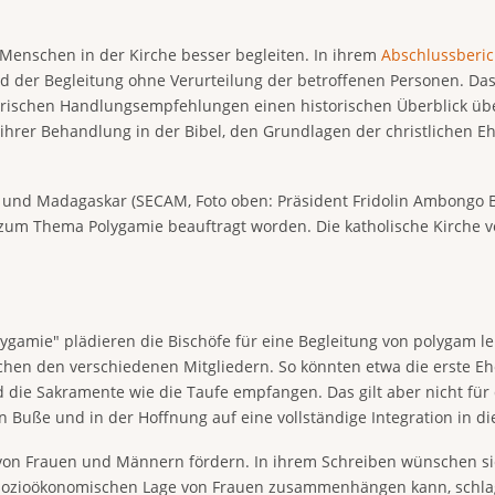
 Menschen in der Kirche besser begleiten. In ihrem
Abschlussberic
nd der Begleitung ohne Verurteilung der betroffenen Personen. D
gerischen Handlungsempfehlungen einen historischen Überblick ü
ihrer Behandlung in der Bibel, den Grundlagen der christlichen 
ka und Madagaskar (SECAM, Foto oben: Präsident Fridolin Ambongo
um Thema Polygamie beauftragt worden. Die katholische Kirche ve
ygamie" plädieren die Bischöfe für eine Begleitung von polygam le
chen den verschiedenen Mitgliedern. So könnten etwa die erste Ehe
die Sakramente wie die Taufe empfangen. Das gilt aber nicht fü
n Buße und in der Hoffnung auf eine vollständige Integration in d
on Frauen und Männern fördern. In ihrem Schreiben wünschen sie 
sozioökonomischen Lage von Frauen zusammenhängen kann, schlage