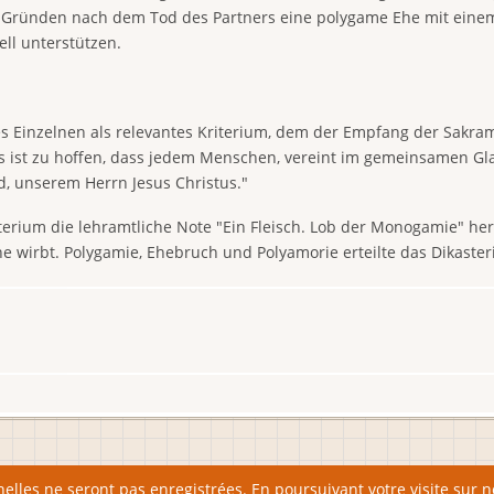
en Gründen nach dem Tod des Partners eine polygame Ehe mit eine
ell unterstützen.
s Einzelnen als relevantes Kriterium, dem der Empfang der Sakra
ist zu hoffen, dass jedem Menschen, vereint im gemeinsamen Glau
d, unserem Herrn Jesus Christus."
rium die lehramtliche Note "Ein Fleisch. Lob der Monogamie" hera
e wirbt. Polygamie, Ehebruch und Polyamorie erteilte das Dikaster
elles ne seront pas enregistrées. En poursuivant votre visite sur no