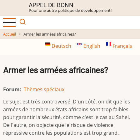
Aller
APPEL DE BONN
Pour une autre politique de développement!
au
contenu
principal
Accueil
Armer les armées africaines?
Deutsch
English
Français
Armer les armées africaines?
Forum
Thèmes spéciaux
Le sujet est très controversé. D'un côté, on dit que les
armées de nombreux états africains sont trop faibles
pour garantir la sécurité, comme c'est le cas au Sahel.
De l'autre, on objecte que le risque de violence
répressive contre les populations est trop grand.