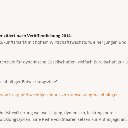
er zitiert nach Veröffentlichung 2014:
n Zukunftsmarkt mit hohem Wirtschaftswachstum, einer jungen und 
enziale für dynamische Gesellschaften, vielfach Bereitschaft zu
achhaltiger Entwicklungsziele"
u-afrika-gipfel-wichtiger-impuls-zur-umsetzung-nachhaltiger
beitsbevölkerung weltweit - jung, dynamisch, leistungsbereit.
wicklungszyklen. Eine Reihe von Staaten setzen zur Aufholjagd an. St