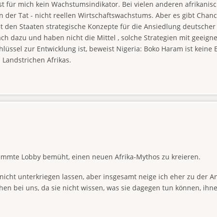
t für mich kein Wachstumsindikator. Bei vielen anderen afrikanisc
n der Tat - nicht reellen Wirtschaftswachstums. Aber es gibt Chan
t den Staaten strategische Konzepte für die Ansiedlung deutsche
wach dazu und haben nicht die Mittel , solche Strategien mit geeig
lüssel zur Entwicklung ist, beweist Nigeria: Boko Haram ist keine
Landstrichen Afrikas.
estimmte Lobby bemüht, einen neuen Afrika-Mythos zu kreieren.
 nicht unterkriegen lassen, aber insgesamt neige ich eher zu der A
en bei uns, da sie nicht wissen, was sie dagegen tun können, ihn