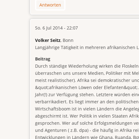
Antworten
So. 6 Jul 2014 - 22:07
Volker Seitz
, Bonn
Langjährige Tätigkeit in mehreren afrikanischen 
Beitrag
Durch ständige Wiederholung wirken die Floskeln
überraschen uns unsere Medien, Politiker mit M
meist realistischer). Afrika sei demokratischer u
&quot;afrikanischen Löwen oder Elefanten&quot;.
Jahr(!) zur Verfügung stehen. Letztere würden ei
verbarrikadiert. Es liegt immer an den politisch
Wirtschaftsboom ist in vielen Ländern die Angele
abgeschirmt ist. Wer Politik in vielen Staaten Afri
gesprochen. Wer auf solche Erfolgsmeldungen vert
und Agenturen ( z.B. dpa) - die häufig in Afrika r
Entwicklungen in Ländern wie Ghana, Ruanda, Bots