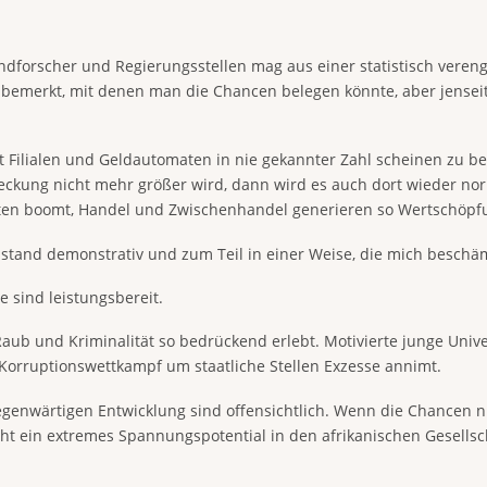
dforscher und Regierungsstellen mag aus einer statistisch vereng
bemerkt, mit denen man die Chancen belegen könnte, aber jensei
 Filialen und Geldautomaten in nie gekannter Zahl scheinen zu be
deckung nicht mehr größer wird, dann wird es auch dort wieder no
ukten boomt, Handel und Zwischenhandel generieren so Wertschöpf
hlstand demonstrativ und zum Teil in einer Weise, die mich beschä
 sind leistungsbereit.
 Raub und Kriminalität so bedrückend erlebt. Motivierte junge Uni
r Korruptionswettkampf um staatliche Stellen Exzesse annimt.
gegenwärtigen Entwicklung sind offensichtlich. Wenn die Chancen
eht ein extremes Spannungspotential in den afrikanischen Gesells