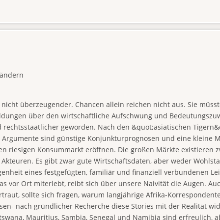
Ländern
 nicht überzeugender. Chancen allein reichen nicht aus. Sie müss
eldungen über den wirtschaftliche Aufschwung und Bedeutungszuwa
nd rechtsstaatlicher geworden. Nach den &quot;asiatischen Tigern&q
 Argumente sind günstige Konjunkturprognosen und eine kleine Mi
nen riesigen Konsummarkt eröffnen. Die großen Märkte existieren z
en Akteuren. Es gibt zwar gute Wirtschaftsdaten, aber weder Wohlst
genheit eines festgefügten, familiär und finanziell verbundenen L
kas vor Ort miterlebt, reibt sich über unsere Naivität die Augen. Au
raut, sollte sich fragen, warum langjährige Afrika-Korrespondente
eisen- nach gründlicher Recherche diese Stories mit der Realität wi
wana, Mauritius, Sambia, Senegal und Namibia sind erfreulich, abe