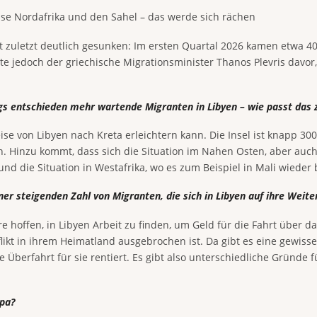
esse Nordafrika und den Sahel – das werde sich rächen
ist zuletzt deutlich gesunken: Im ersten Quartal 2026 kamen etwa 
 jedoch der griechische Migrationsminister Thanos Plevris davor,
dings entschieden mehr wartende Migranten in Libyen – wie passt da
eise von Libyen nach Kreta erleichtern kann. Die Insel ist knapp 300
 Hinzu kommt, dass sich die Situation im Nahen Osten, aber auch i
nd die Situation in Westafrika, wo es zum Beispiel in Mali wieder 
ner steigenden Zahl von Migranten, die sich in Libyen auf ihre Weite
e hoffen, in Libyen Arbeit zu finden, um Geld für die Fahrt über
nflikt in ihrem Heimatland ausgebrochen ist. Da gibt es eine gewis
ne Überfahrt für sie rentiert. Es gibt also unterschiedliche Gründe
opa?