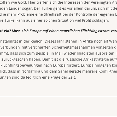
offen wie Gold. Hier treffen sich die Interessen der Vereinigten 
den Länder sogar. Der Türkei geht es vor allem darum, sich mit 
 und je mehr Probleme eine Streitkraft bei der Kontrolle der eigen
e Türkei kann aus einer solchen Situation viel Profit schlagen.
mt ein? Muss sich Europa auf einen neuerlichen Flüchtlingsstrom vor
nstabilität in der Region. Dieses Jahr stehen in Afrika noch elf W
verbunden, mit verschärften Sicherheitsmassnahmen vonseiten der
ommt, dass sich zum Beispiel in Mali wieder Jihadisten ausbreiten
zurückgezogen haben. Damit ist die russische Afrikastrategie auf
 die Flüchtlingsbewegungen nach Europa fördert. Europa hingegen kon
Blick, dass in Nordafrika und dem Sahel gerade mehrere Konflikt
gen sind da lediglich eine Frage der Zeit.