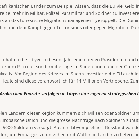
dafrikanischen Länder zum Beispiel wissen, dass die EU viel Geld i
eize, mehr in Militär, Polizei, Paramilitär und Söldner zu investier
rk an das tunesische Migrations­management gekoppelt. Die Domina
allem mit dem Kampf gegen Terrorismus oder gegen Migration. Dami
.
tlich hätten die Libyer in diesem Jahr einen neuen Präsidenten un
n kaum Priorität, sondern die Lage im Süden und nahe der Grenze
ukrativ. Vor Beginn des Krieges im Sudan investierte die EU auch in
 Heute sind diese verantwortlich für 14 Millionen Vertriebene. Zum 
 Arabischen Emirate verfolgen in Libyen ihre eigenen strategischen I
ielen Ländern dieser Region kümmern sich Milizen oder Söldner um
 Europäische Union und die grosse Nachfrage nach Söldnern zunutz
000 Söldnern versorgt. Auch in Libyen profitiert Russland von der
ten, um Embargos zu umgehen und Waffen in Länder zu liefern, in