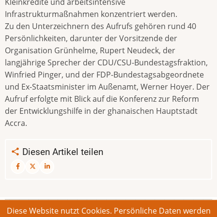
Kleinkredite und arbeitsintensive
Infrastrukturmaßnahmen konzentriert werden.
Zu den Unterzeichnern des Aufrufs gehören rund 40
Persönlichkeiten, darunter der Vorsitzende der
Organisation Grünhelme, Rupert Neudeck, der
langjährige Sprecher der CDU/CSU-Bundestagsfraktion,
Winfried Pinger, und der FDP-Bundestagsabgeordnete
und Ex-Staatsminister im Außenamt, Werner Hoyer. Der
Aufruf erfolgte mit Blick auf die Konferenz zur Reform
der Entwicklungshilfe in der ghanaischen Hauptstadt
Accra.
Diesen Artikel teilen
Diese Website nutzt Cookies. Persönliche Daten werden
© 2026 Bonner Aufruf. Alle Rechte vorbehalten.