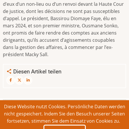
d’eux d’un non-lieu ou d’un renvoi devant la Haute Cour
de justice, dont les décisions ne sont pas susceptibles
d’appel. Le président, Bassirou Diomaye Faye, élu en
mars 2024, et son premier ministre, Ousmane Sonko,
ont promis de faire rendre des comptes aux anciens
dirigeants, qu’ils accusent d’agissements coupables
dans la gestion des affaires, à commencer par l’ex-
président Macky Sall.
Diesen Artikel teilen
Diese Website nutzt Cookies. Persönliche Daten werden
© 2026 Bonner Aufruf. Alle Rechte vorbehalten.
nicht gespeichert. Indem Sie den Besuch unserer Seiten
fortsetzen, stimmen Sie dem Einsatz von Cookies zu.
Footer
Impressum
Kontakt
Intern