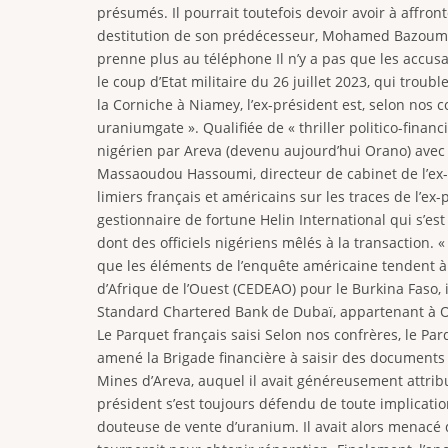
présumés. Il pourrait toutefois devoir avoir à affron
destitution de son prédécesseur, Mohamed Bazoum, et 
prenne plus au téléphone Il n’y a pas que les accu
le coup d’Etat militaire du 26 juillet 2023, qui tro
la Corniche à Niamey, l’ex-président est, selon nos co
uraniumgate ». Qualifiée de « thriller politico-fina
nigérien par Areva (devenu aujourd’hui Orano) avec l
Massaoudou Hassoumi, directeur de cabinet de l’ex-pr
limiers français et américains sur les traces de l’ex
gestionnaire de fortune Helin International qui s’es
dont des officiels nigériens mêlés à la transaction
que les éléments de l’enquête américaine tendent 
d’Afrique de l’Ouest (CEDEAO) pour le Burkina Faso, 
Standard Chartered Bank de Dubaï, appartenant à OKI 
Le Parquet français saisi Selon nos confrères, le Pa
amené la Brigade financière à saisir des documents 
Mines d’Areva, auquel il avait généreusement attribu
président s’est toujours défendu de toute implicatio
douteuse de vente d’uranium. Il avait alors menacé d’u