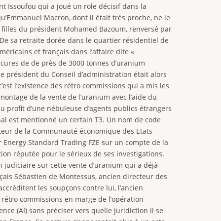
nt Issoufou qui a joué un role décisif dans la
qu’Emmanuel Macron, dont il était très proche, ne le
s filles du président Mohamed Bazoum, renversé par
De sa retraite dorée dans le quartier résidentiel de
éricains et français dans l’affaire dite «
 obscures de de près de 3000 tonnes d’uranium
e président du Conseil d’administration était alors
’est l’existence des rétro commissions qui a mis les
e montage de la vente de l’uranium avec l’aide du
 au profit d’une nébuleuse d’agents publics étrangers
onal est mentionné un certain T3. Un nom de code
iateur de la Communauté économique des Etats
par Energy Standard Trading FZE sur un compte de la
ion réputée pour le sérieux de ses investigations.
n judiciaire sur cette vente d’uranium qui a déjà
nçais Sébastien de Montessus, ancien directeur des
ccréditent les soupçons contre lui, l’ancien
re rétro commissions en marge de l’opération
nce (AI) sans préciser vers quelle juridiction il se