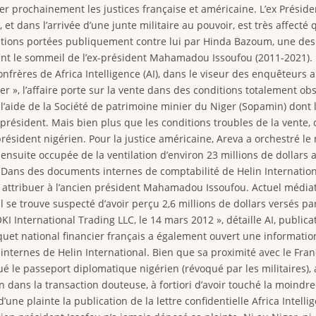
ter prochainement les justices française et américaine. L’ex Préside
dans l’arrivée d’une junte militaire au pouvoir, est très affecté 
sations portées publiquement contre lui par Hinda Bazoum, une de
ublent le sommeil de l’ex-président Mahamadou Issoufou (2011-2021). 
nfrères de Africa Intelligence (AI), dans le viseur des enquêteurs am
ncier », l’affaire porte sur la vente dans des conditions totalement
’aide de la Société de patrimoine minier du Niger (Sopamin) dont l
ésident. Mais bien plus que les conditions troubles de la vente, c
-président nigérien. Pour la justice américaine, Areva a orchestré l
t ensuite occupée de la ventilation d’environ 23 millions de dollars
. « Dans des documents internes de comptabilité de Helin Internati
à attribuer à l’ancien président Mahamadou Issoufou. Actuel méd
il se trouve suspecté d’avoir perçu 2,6 millions de dollars versés 
International Trading LLC, le 14 mars 2012 », détaille AI, publicat
rquet national financier français a également ouvert une informatio
internes de Helin International. Bien que sa proximité avec le Fra
é le passeport diplomatique nigérien (révoqué par les militaires), a
n dans la transaction douteuse, à fortiori d’avoir touché la moind
ne plainte la publication de la lettre confidentielle Africa Intellige