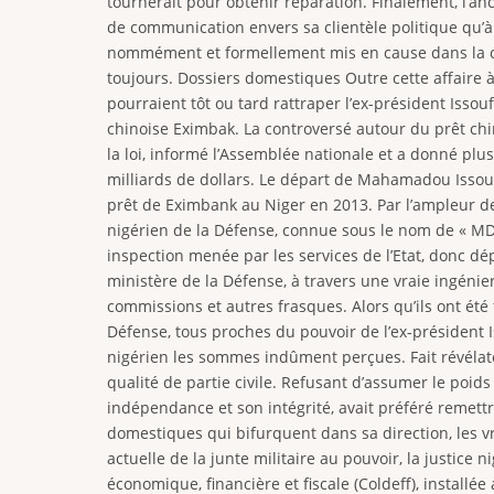
tournerait pour obtenir réparation. Finalement, l’an
de communication envers sa clientèle politique qu’à 
nommément et formellement mis en cause dans la con
toujours. Dossiers domestiques Outre cette affaire 
pourraient tôt ou tard rattraper l’ex-président Iss
chinoise Eximbak. La controversé autour du prêt ch
la loi, informé l’Assemblée nationale et a donné plusi
milliards de dollars. Le départ de Mahamadou Issouf
prêt de Eximbank au Niger en 2013. Par l’ampleur d
nigérien de la Défense, connue sous le nom de « MDN
inspection menée par les services de l’Etat, donc 
ministère de la Défense, à travers une vraie ingénie
commissions et autres frasques. Alors qu’ils ont ét
Défense, tous proches du pouvoir de l’ex-président I
nigérien les sommes indûment perçues. Fait révélateur
qualité de partie civile. Refusant d’assumer le poid
indépendance et son intégrité, avait préféré remet
domestiques qui bifurquent dans sa direction, les vr
actuelle de la junte militaire au pouvoir, la justice 
économique, financière et fiscale (Coldeff), install