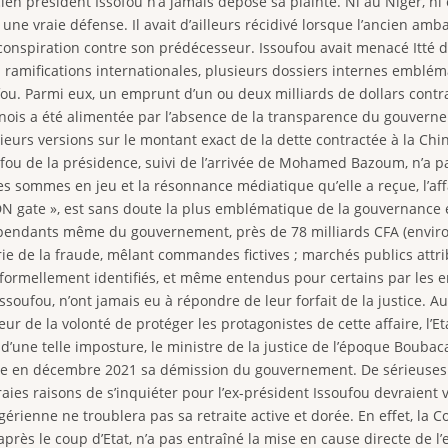
cien président Issofou n’a jamais déposé sa plainte. Ni au Niger, ni
une vraie défense. Il avait d’ailleurs récidivé lorsque l’ancien amb
spiration contre son prédécesseur. Issoufou avait menacé Itté d’
à ramifications internationales, plusieurs dossiers internes emblé
oufou. Parmi eux, un emprunt d’un ou deux milliards de dollars cont
inois a été alimentée par l’absence de la transparence du gouvern
eurs versions sur le montant exact de la dette contractée à la Chine :
ou de la présidence, suivi de l’arrivée de Mohamed Bazoum, n’a pa
es sommes en jeu et la résonnance médiatique qu’elle a reçue, l’a
 gate », est sans doute la plus emblématique de la gouvernance er
dépendants même du gouvernement, près de 78 milliards CFA (enviro
rie de la fraude, mêlant commandes fictives ; marchés publics attr
é formellement identifiés, et même entendus pour certains par les e
ssoufou, n’ont jamais eu à répondre de leur forfait de la justice. A
 de la volonté de protéger les protagonistes de cette affaire, l’Etat
s d’une telle imposture, le ministre de la justice de l’époque Bouba
tre en décembre 2021 sa démission du gouvernement. De sérieuses p
aies raisons de s’inquiéter pour l’ex-président Issoufou devraient 
nigérienne ne troublera pas sa retraite active et dorée. En effet, la
ée après le coup d’Etat, n’a pas entraîné la mise en cause directe d